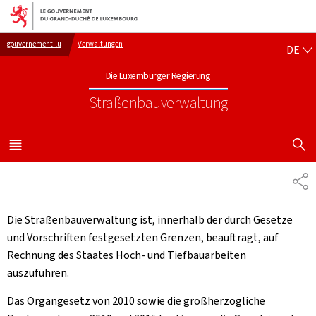
Zur Hauptnavigation
Zum Inhalt
DE
gouvernement.lu
Verwaltungen
DE
Die Luxemburger Regierung
Straßenbauverwaltung
SUCHFLED 
MENÜ
HAUPT-
PA
Die Straßenbauverwaltung ist, innerhalb der durch Gesetze
und Vorschriften festgesetzten Grenzen, beauftragt, auf
Rechnung des Staates Hoch- und Tiefbauarbeiten
auszuführen.
Das Organgesetz von 2010 sowie die großherzogliche