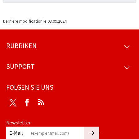
Dernière modification le
03.09.2024
RUBRIKEN
Footer
RUBRI
SUPPORT
SUPP
FOLGEN SIE UNS
Twitter
Facebook
RSS
Newsletter
🡒
E-Mail