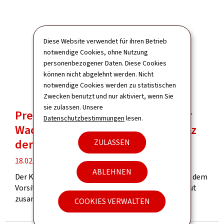
Diese Website verwendet für ihren Betrieb
notwendige Cookies, ohne Nutzung
personenbezogener Daten. Diese Cookies
können nicht abgelehnt werden. Nicht
notwendige Cookies werden zu statistischen
Zwecken benutzt und nur aktiviert, wenn Sie
sie zulassen. Unsere
Pressemitteilung: Aufhebung der
Datenschutzbestimmungen
lesen.
Wachsamkeitsstufe Rot und Bilanz
der Unwetter vom 18. Februar
ZULASSEN
Veröffentlichung
18.02.2022
ABLEHNEN
Der Krisenstab "Unwetter" trat um 17:30 Uhr, unter dem
Vorsitz von Innenministerin Taina Bofferding, erneut
zusammen, um die Lage zu bewerten.
COOKIES VERWALTEN