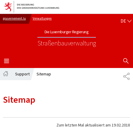
Zur Hauptnavigation
Zum Inhalt
DE
gouvernement.lu
Verwaltungen
DE
Die Luxemburger Regierung
Straßenbauverwaltung
SUCHFLED 
MENÜ
HAUPT-
Support
Sitemap
TE
Startseite
Sitemap
Zum letzten Mal aktualisiert am
19.02.2018