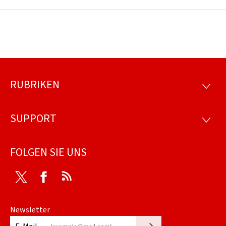
RUBRIKEN
Footer
RUBRI
SUPPORT
SUPP
FOLGEN SIE UNS
Twitter
Facebook
RSS
Newsletter