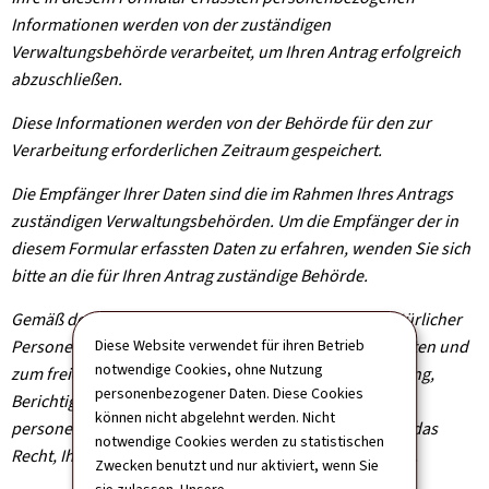
Informationen werden von der zuständigen
Verwaltungsbehörde verarbeitet, um Ihren Antrag erfolgreich
abzuschließen.
Diese Informationen werden von der Behörde für den zur
Verarbeitung erforderlichen Zeitraum gespeichert.
Die Empfänger Ihrer Daten sind die im Rahmen Ihres Antrags
zuständigen Verwaltungsbehörden. Um die Empfänger der in
diesem Formular erfassten Daten zu erfahren, wenden Sie sich
bitte an die für Ihren Antrag zuständige Behörde.
Gemäß der Verordnung (EU) 2016/679 zum Schutz natürlicher
Personen bei der Verarbeitung personenbezogener Daten und
Diese Website verwendet für ihren Betrieb
notwendige Cookies, ohne Nutzung
zum freien Datenverkehr haben Sie das Recht auf Zugang,
personenbezogener Daten. Diese Cookies
Berichtigung und gegebenenfalls Löschung Ihrer
können nicht abgelehnt werden. Nicht
personenbezogenen Informationen. Sie haben zudem das
notwendige Cookies werden zu statistischen
Recht, Ihre erteilte Einwilligung jederzeit zu widerrufen.
Zwecken benutzt und nur aktiviert, wenn Sie