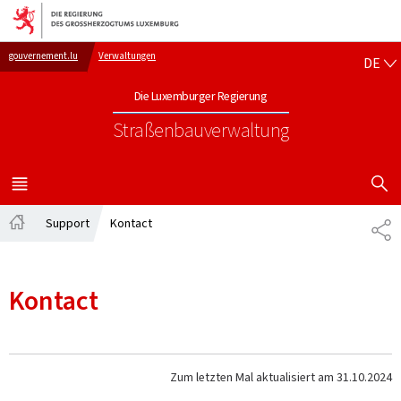
Zur Hauptnavigation
Zum Inhalt
DE
gouvernement.lu
Verwaltungen
DE
Die Luxemburger Regierung
Straßenbauverwaltung
SUCHFLED 
MENÜ
HAUPT-
Support
Kontact
TE
Startseite
Kontact
Zum letzten Mal aktualisiert am
31.10.2024