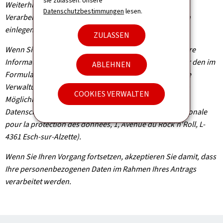
sie zulassen. Unsere
Weiterhin können Sie, außer in Fällen, in denen die
Datenschutzbestimmungen
lesen.
Verarbeitung Ihrer Daten verpflichtend ist, Widerspruch
einlegen, wenn dieser rechtmäßig begründet ist.
ZULASSEN
Wenn Sie diese Rechte ausüben und/oder Einsicht in Ihre
Informationen nehmen möchten, können Sie sich unter den im
ABLEHNEN
Formular angegebenen Kontaktdaten an die zuständige
Verwaltungsbehörde wenden. Sie haben außerdem die
COOKIES VERWALTEN
Möglichkeit, bei der Nationalen Kommission für den
Datenschutz Beschwerde einzulegen (Commission nationale
pour la protection des données, 1, Avenue du Rock'n'Roll, L-
4361 Esch-sur-Alzette).
Wenn Sie Ihren Vorgang fortsetzen, akzeptieren Sie damit, dass
Ihre personenbezogenen Daten im Rahmen Ihres Antrags
verarbeitet werden.