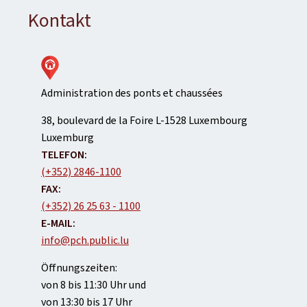
Kontakt
Administration des ponts et chaussées
ADRESSE:
38, boulevard de la Foire
L-1528
Luxembourg
Luxemburg
TELEFON:
(+352) 2846-1100
FAX:
(+352) 26 25 63 - 1100
E-MAIL:
info@pch.public.lu
Öffnungszeiten:
von 8 bis 11:30 Uhr und
von 13:30 bis 17 Uhr