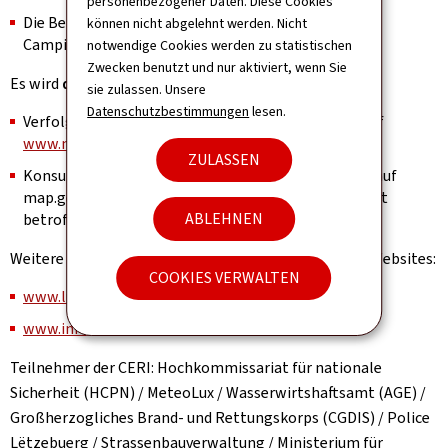
personenbezogener Daten. Diese Cookies
Die Behörden rufen zur Vorsicht auf, insbesondere in
können nicht abgelehnt werden. Nicht
Campinggebieten in der Nähe von Flüssen.
notwendige Cookies werden zu statistischen
Zwecken benutzt und nur aktiviert, wenn Sie
Es wird
dringend empfohlen
:
sie zulassen. Unsere
Datenschutzbestimmungen
lesen.
Verfolgen Sie regelmäßig die Wettervorhersagen auf
www.meteolux.lu
ZULASSEN
Konsultieren Sie die Karten zu Starkregengefahren auf
map.geoportail.lu, um zu überprüfen, ob Ihr Standort
ABLEHNEN
betroffen ist.
Weitere Informationen finden Sie auf den offiziellen Websites:
COOKIES VERWALTEN
www.lu-alert.lu
www.infocrise.lu
Teilnehmer der CERI: Hochkommissariat für nationale
Sicherheit (HCPN) / MeteoLux / Wasserwirtshaftsamt (AGE) /
Großherzogliches Brand- und Rettungskorps (CGDIS) / Police
Lëtzebuerg / Strassenbauverwaltung / Ministerium für