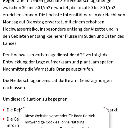
Regenfälle mit einer geschätzten Niederschlagsmenge
zwischen 30 und 50 l/m2 erwartet, die lokal 50 bis 80 l/m2
erreichen können. Die höchste Intensität wird in der Nacht von
Montag auf Dienstag erwartet, mit einem erhöhten
Hochwasserrisiko, insbesondere entlang der Alzette und in
den Gebieten entlang kleinerer Flüsse im Süden und Osten des
Landes.
Der Hochwasservorhersagedienst der AGE verfolgt die
Entwicklung der Lage aufmerksam und plant, am späten
Nachmittag die Warnstufe Orange auszurufen.
Die Niederschlagsintensität dürfte am Dienstagmorgen
nachlassen.
Um dieser Situation zu begegnen:
Die Rettungsdienste (CGDIS) haben ihre Teams verstärkt.
Diese Website verwendet für ihren Betrieb
Die Gemeinden und Campingplatzbetreiber wurden
notwendige Cookies, ohne Nutzung
informiert.