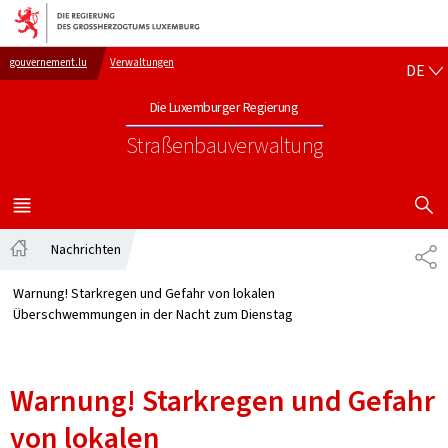
Zur Hauptnavigation
Zum Inhalt
DE
gouvernement.lu
Verwaltungen
DE
Die Luxemburger Regierung
Straßenbauverwaltung
SUCHFLED 
MENÜ
HAUPT-
Nachrichten
TE
Startseite
Warnung! Starkregen und Gefahr von lokalen
Überschwemmungen in der Nacht zum Dienstag
Warnung! Starkregen und Gefahr
von lokalen