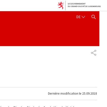
DEUTSCH
DE
SUCHFLED ANZEIGEN / SC
PARTAG
Dernière modification le
25.09.2018