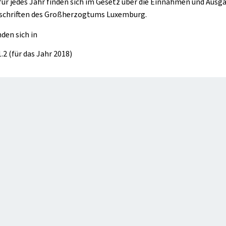
ür jedes Jahr finden sich im Gesetz über die Einnahmen und Ausga
rschriften des Großherzogtums Luxemburg.
den sich in
.2 (für das Jahr 2018)