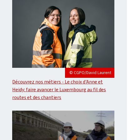
© CGPO/David Laurent
Découvrez nos métiers - Le choix d'Anne et
Heidy: faire avancer le Luxembourg au fil des
routes et des chantiers