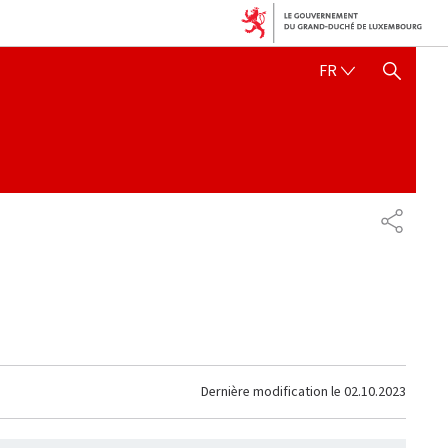
FRANÇAIS
FR
AFFICHER / MASQUER 
PARTAG
Dernière modification le
02.10.2023