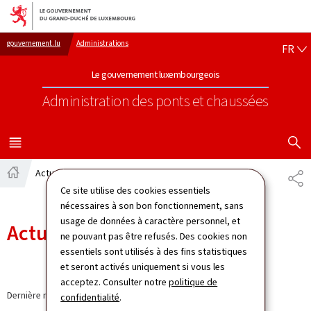
Aller au menu principal
Aller au contenu
FR
gouvernement.lu
Administrations
FR
Le gouvernement luxembourgeois
Administration des ponts et chaussées
AFFICHER
MENU
PRINCIPAL
Actualités
PA
Accueil
Ce site utilise des cookies essentiels
nécessaires à son bon fonctionnement, sans
usage de données à caractère personnel, et
Actualités
ne pouvant pas être refusés. Des cookies non
essentiels sont utilisés à des fins statistiques
et seront activés uniquement si vous les
acceptez. Consulter notre
politique de
Dernière modification le
12.09.2024
confidentialité
.