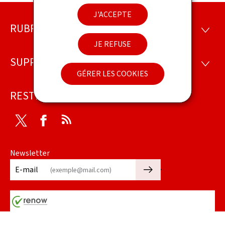
J'ACCEPTE
RUBRIQUES
Pied
RUBRI
JE REFUSE
de
SUPPORT
SUPP
page
GÉRER LES COOKIES
RESTEZ CONNECTÉ
Twitter
Facebook
RSS
Newsletter
🡒
E-mail