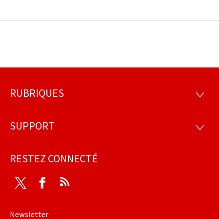
RUBRIQUES
Pied
RUBRI
de
SUPPORT
SUPP
page
RESTEZ CONNECTÉ
Twitter
Facebook
RSS
Newsletter