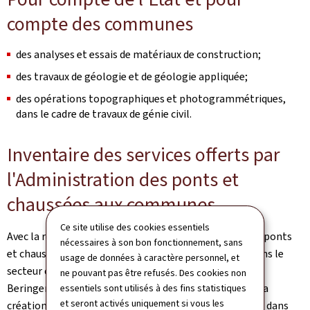
compte des communes
des analyses et essais de matériaux de construction;
des travaux de géologie et de géologie appliquée;
des opérations topographiques et photogrammétriques,
dans le cadre de travaux de génie civil.
Inventaire des services offerts par
l'Administration des ponts et
chaussées aux communes
Ce site utilise des cookies essentiels
Avec la réorganisation interne de l'Administration des ponts
nécessaires à son bon fonctionnement, sans
et chaussées comprenant notamment la mutation dans le
usage de données à caractère personnel, et
secteur communal des deux stations d'épuration de
ne pouvant pas être refusés. Des cookies non
Beringen/Mersch et de Bleesbruck/Diekirch et suite à la
essentiels sont utilisés à des fins statistiques
et seront activés uniquement si vous les
création de plusieurs syndicats intercommunaux ayant dans