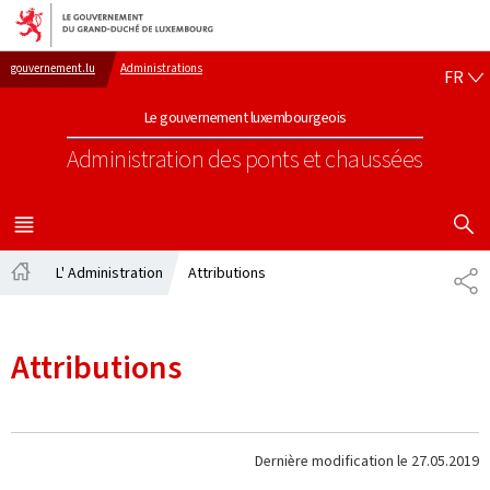
Aller au menu principal
Aller au contenu
FR
gouvernement.lu
Administrations
FR
Le gouvernement luxembourgeois
Administration des ponts et chaussées
AFFICHER
MENU
PRINCIPAL
L' Administration
Attributions
PA
Accueil
Attributions
Dernière modification le
27.05.2019