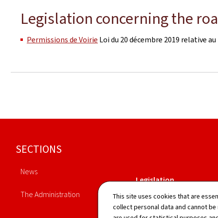
Legislation concerning the ro
Permissions de Voirie
Loi du 20 décembre 2019 relative au 
Footer
SECTIONS
News
Legislation
The Administration
This site uses cookies that are essen
collect personal data and cannot be
are used for statistical purposes and