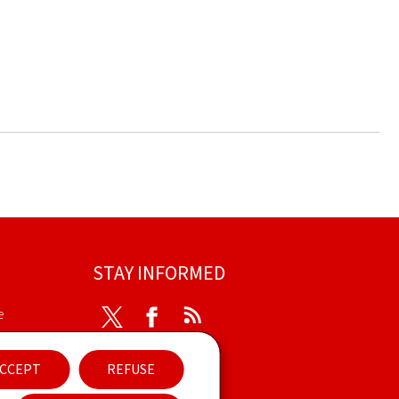
STAY INFORMED
e
Twitter
Facebook
RSS
ibility
CCEPT
REFUSE
nt