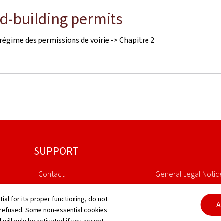
ad-building permits
régime des permissions de voirie -> Chapitre 2
SUPPORT
Contact
General Legal Notic
Sitemap
Declaration of Access
tial for its proper functioning, do not
A
 refused. Some non-essential cookies
About this site
Cookies manageme
 will only be activated if you accept