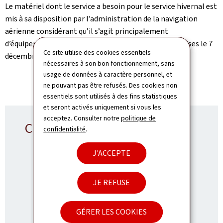
Le matériel dont le service a besoin pour le service hivernal est
mis à sa disposition par l’administration de la navigation
aérienne considérant qu’il s’agit principalement
d’équipements aéroportuaires spécifiques (Photos prises le 7
Ce site utilise des cookies essentiels
décembre 2012).
nécessaires à son bon fonctionnement, sans
usage de données à caractère personnel, et
© PCH
ne pouvant pas être refusés. Des cookies non
essentiels sont utilisés à des fins statistiques
et seront activés uniquement si vous les
acceptez. Consulter notre
politique de
Contact Aéroport
confidentialité
.
J'ACCEPTE
Service de l'aéroport
JE REFUSE
ADRESSE
12, route de Trèves
2632
Findel
GÉRER LES COOKIES
:
Luxembourg