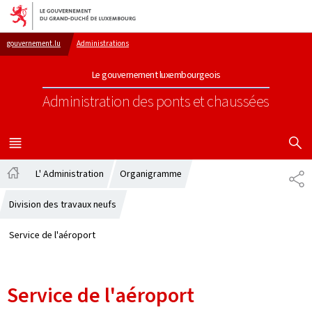
Aller au menu principal
Aller au contenu
gouvernement.lu
Administrations
Le gouvernement luxembourgeois
Administration des ponts et chaussées
AFFICHER
MENU
PRINCIPAL
L' Administration
Organigramme
PA
Accueil
Division des travaux neufs
Service de l'aéroport
Service de l'aéroport