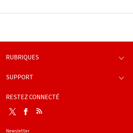
RUBRIQUES
Pied
RUBRI
de
SUPPORT
SUPP
page
RESTEZ CONNECTÉ
Twitter
Facebook
RSS
Newsletter