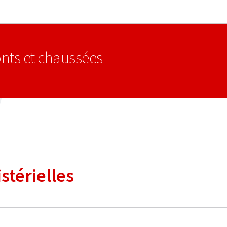
Aller au menu principal
Aller au contenu
nts et chaussées
stérielles