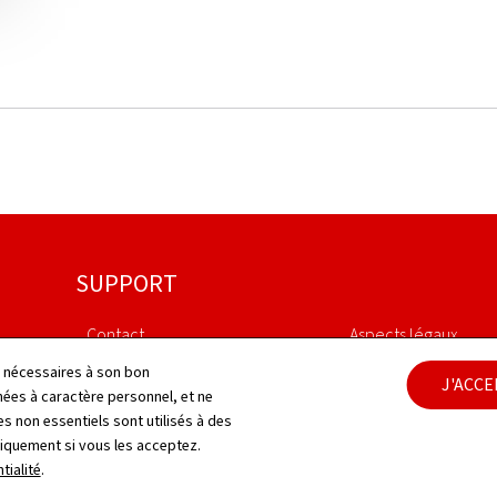
SUPPORT
Contact
Aspects légaux
ls nécessaires à son bon
J'ACC
Plan du site
Déclaration d'access
es à caractère personnel, et ne
s non essentiels sont utilisés à des
À propos du site
Gestion des cookies
niquement si vous les acceptez.
tialité
.