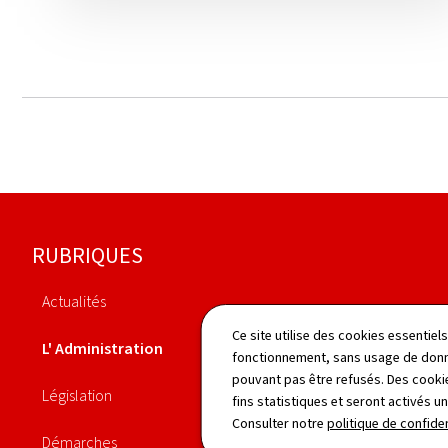
Pied
RUBRIQUES
de
Actualités
page
Organigramme
Ce site utilise des cookies essentie
L' Administration
fonctionnement, sans usage de donné
Identifiant unique Peppol
pouvant pas être refusés. Des cookie
Législation
fins statistiques et seront activés u
Personnel
Consulter notre
politique de confiden
Démarches