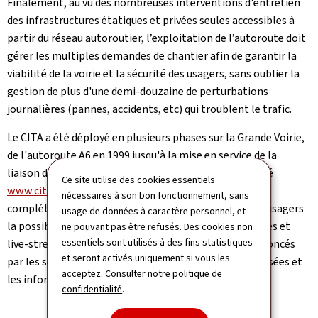
Finalement, au vu des nombreuses interventions d'entretien
des infrastructures étatiques et privées seules accessibles à
partir du réseau autoroutier, l’exploitation de l’autoroute doit
gérer les multiples demandes de chantier afin de garantir la
viabilité de la voirie et la sécurité des usagers, sans oublier la
gestion de plus d'une demi-douzaine de perturbations
journalières (pannes, accidents, etc) qui troublent le trafic.
Le CITA a été déployé en plusieurs phases sur la Grande Voirie,
de l'autoroute A6 en 1999 jusqu'à la mise en service de la
liaison de Micheville. En parallèle un site internet dédié
Ce site utilise des cookies essentiels
www.cita.lu
a été développé, mise en ligne en 2000 et
nécessaires à son bon fonctionnement, sans
complétement renouvelé en 2013, afin de donner aux usagers
usage de données à caractère personnel, et
la possibilité de consulter l'état du trafic (prises de vues et
ne pouvant pas être refusés. Des cookies non
essentiels sont utilisés à des fins statistiques
live-stream), les temps de parcours, les chantiers annoncés
et seront activés uniquement si vous les
par les services de l'Administration des ponts et chaussées et
acceptez. Consulter notre
politique de
les informations trafic.
confidentialité
.