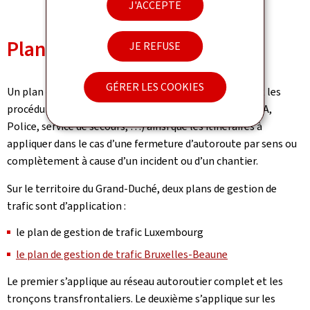
J'ACCEPTE
Plan de gestion du trafic
JE REFUSE
GÉRER LES COOKIES
Un plan de gestion de trafic est un document décrivant les
procédures à suivre par les services d’intervention (CIEA,
Police, service de secours, …) ainsi que les itinéraires à
appliquer dans le cas d’une fermeture d’autoroute par sens ou
complètement à cause d’un incident ou d’un chantier.
Sur le territoire du Grand-Duché, deux plans de gestion de
trafic sont d’application :
le plan de gestion de trafic Luxembourg
le plan de gestion de trafic Bruxelles-Beaune
Le premier s’applique au réseau autoroutier complet et les
tronçons transfrontaliers. Le deuxième s’applique sur les