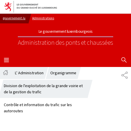
Aller au menu principal
Aller au contenu
gouvernement.lu
Administrations
Le gouvernement luxembourgeois
Administration des ponts et chaussées
AFFICHER
MENU
PRINCIPAL
L' Administration
Organigramme
PA
Accueil
Division de l'exploitation de la grande voirie et
de la gestion du trafic
Contrôle et information du trafic sur les
autoroutes