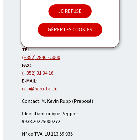
JE REFUSE
Contrôle et information du trafic sur les
autoroutes
GÉRER LES COOKIES
ADRESSE
21, rue du Chemin de Fer
L-8057
Bertrange
:
Luxembourg
TÉL.:
(+352) 2846 - 5000
FAX:
(+352) 31 34 16
E-MAIL:
cita@pch.etat.lu
Contact: M. Kevin Rupp (Préposé)
Identifiant unique Peppol:
9938:20225000272
N° de TVA: LU 113 59 935