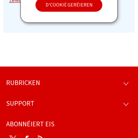
D'COOKIË GERÉIEREN
RUBRICKEN
Fousszeil
RUBRI
SUPPORT
SUPP
ABONNÉIERT EIS