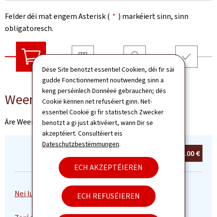
Felder déi mat engem Asterisk (
*
) markéiert sinn, sinn
obligatoresch.
Dëse Site benotzt essentiel Cookien, déi fir säi
Liwwerung
Coordonnéeën
Resumé
Weenchen
gudde Fonctionnement noutwendeg sinn a
keng perséinlech Donnéeë gebrauchen; dës
Weenchen
Cookië kënnen net refuséiert ginn. Net-
essentiel Cookië gi fir statistesch Zwecker
Äre Weenchen ass eidel
benotzt a gi just aktivéiert, wann Dir se
akzeptéiert. Consultéiert eis
Dateschutzbestëmmungen
.
Total:
0
Artikel(en)
0.00 €
ECH AKZEPTÉIEREN
ECH REFUSÉIEREN