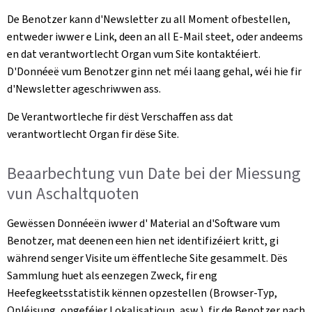
De Benotzer kann d'Newsletter zu all Moment ofbestellen,
entweder iwwer e Link, deen an all E-Mail steet, oder andeems
en dat verantwortlecht Organ vum Site kontaktéiert.
D'Donnéeë vum Benotzer ginn net méi laang gehal, wéi hie fir
d'Newsletter ageschriwwen ass.
De Verantwortleche fir dëst Verschaffen ass dat
verantwortlecht Organ fir dëse Site.
Beaarbechtung vun Date bei der Miessung
vun Aschaltquoten
Gewëssen Donnéeën iwwer d' Material an d'Software vum
Benotzer, mat deenen een hien net identifizéiert kritt, gi
während senger Visite um ëffentleche Site gesammelt. Dës
Sammlung huet als eenzegen Zweck, fir eng
Heefegkeetsstatistik kënnen opzestellen (Browser-Typ,
Opléisung, ongeféier Lokalisatioun, asw.), fir de Benotzer nach