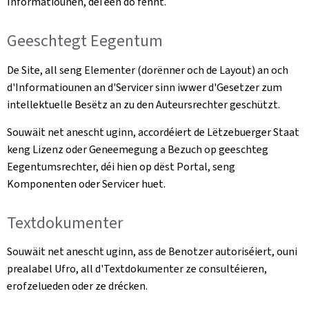
Informatiounen, déi een do fënnt.
Geeschtegt Eegentum
De Site, all seng Elementer (dorënner och de Layout) an och
d'Informatiounen an d'Servicer sinn iwwer d'Gesetzer zum
intellektuelle Besëtz an zu den Auteursrechter geschützt.
Souwäit net anescht uginn, accordéiert de Lëtzebuerger Staat
keng Lizenz oder Geneemegung a Bezuch op geeschteg
Eegentumsrechter, déi hien op dëst Portal, seng
Komponenten oder Servicer huet.
Textdokumenter
Souwäit net anescht uginn, ass de Benotzer autoriséiert, ouni
prealabel Ufro, all d'Textdokumenter ze consultéieren,
erofzelueden oder ze drécken.