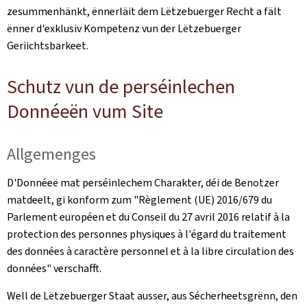
zesummenhänkt, ënnerläit dem Lëtzebuerger Recht a fält
ënner d'exklusiv Kompetenz vun der Lëtzebuerger
Geriichtsbarkeet.
Schutz vun de perséinlechen
Donnéeën vum Site
Allgemenges
D'Donnéeë mat perséinlechem Charakter, déi de Benotzer
matdeelt, gi konform zum "
Règlement (UE) 2016/679 du
Parlement européen et du Conseil du 27 avril 2016 relatif à la
protection des personnes physiques à l'égard du traitement
des données à caractère personnel et à la libre circulation des
données
" verschafft.
Well de Lëtzebuerger Staat ausser, aus Sécherheetsgrënn, den