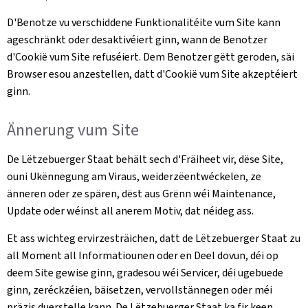
D'Benotze vu verschiddene Funktionalitéite vum Site kann
ageschränkt oder desaktivéiert ginn, wann de Benotzer
d'Cookië vum Site refuséiert. Dem Benotzer gëtt geroden, säi
Browser esou anzestellen, datt d'Cookië vum Site akzeptéiert
ginn.
Ännerung vum Site
De Lëtzebuerger Staat behält sech d'Fräiheet vir, dëse Site,
ouni Ukënnegung am Viraus, weiderzëentwéckelen, ze
änneren oder ze spären, dëst aus Grënn wéi Maintenance,
Update oder wéinst all anerem Motiv, dat néideg ass.
Et ass wichteg ervirzesträichen, datt de Lëtzebuerger Staat zu
all Moment all Informatiounen oder en Deel dovun, déi op
deem Site gewise ginn, gradesou wéi Servicer, déi ugebuede
ginn, zeréckzéien, bäisetzen, vervollstännegen oder méi
präzis duerstelle kann. De Lëtzebuerger Staat ka fir keen