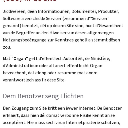
Jiddwereen, deen Informatiounen, Dokumenter, Produkter,
Software a verschidde Servicer (zesummen d'"Servicer"
genannt) benotzt, déi op dësem Site sinn, huet d'Gesamtheet
vun de Begrëffer an den Hiweiser vun dësen allgemengen
Notzungsbedéngunge zur Kenntnes geholl a stëmmt dësen
zou.
Mat
"Organ"
gëtt d'ëffentlech Autoritéit, de Ministère,
d'Administratioun oder all anert ëffentlecht Organ
bezeechent, dat eleng oder zesumme mat anere
verantwortlech ass fir dëse Site.
Dem Benotzer seng Flichten
Den Zougang zum Site kritt een iwwer Internet. De Benotzer
erkläert, dass hien déi domat verbonne Risike kennt an se
acceptéiert. Hie muss sech virun Internetpiraterie schützen,