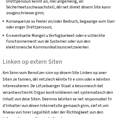
Drëttpersoun kënnt an, méi allgemeng, all
Sécherheetsschwaachstell, déi net direkt dësem Site kann
zougeschriwwe ginn;
Konsequenze vu Feeler an/oder Bedruch, begaange vum User
oder enger Drëttpersoun;
En eventuelle Mangel u Verfügbarkeet oder e schlechte
Fonctionnement vun de Systemer oder vun den
elektronesche Kommunikatiounsnetzwierker.
Linken op extern Siten
Am Sënn vum Benotzer sinn op dësem Site Linken op aner
Siten ze fannen, déi nëtzlech kéinte fir e sinn oder e kéinten
interesséieren. De Lëtzebuerger Staat a besonnesch dat
verantwortlecht Organ kontrolléieren net systematesch den
Inhalt vun dëse Siten. Deemno kéinten se net responsabel fir
d'Inhalter vun dësen Internetsite gemaach ginn, sief et um
Niveau vun hirer Legalitéit oder der Richtegkeet vun den