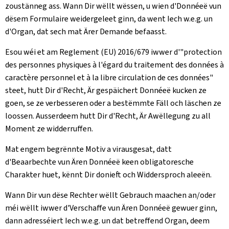
zoustänneg ass. Wann Dir wëllt wëssen, u wien d'Donnéeë vun
dësem Formulaire weidergeleet ginn, da went Iech w.e.g. un
d'Organ, dat sech mat Ärer Demande befaasst.
Esou wéi et am Reglement (EU) 2016/679 iwwer d'"protection
des personnes physiques à l'égard du traitement des données à
caractère personnel et à la libre circulation de ces données"
steet, hutt Dir d'Recht, Är gespäichert Donnéeë kucken ze
goen, se ze verbesseren oder a bestëmmte Fäll och läschen ze
loossen. Ausserdeem hutt Dir d'Recht, Är Awëllegung zu all
Moment ze widderruffen.
Mat engem begrënnte Motiv a virausgesat, datt
d'Beaarbechte vun Ären Donnéeë keen obligatoresche
Charakter huet, kënnt Dir donieft och Widdersproch aleeën.
Wann Dir vun dëse Rechter wëllt Gebrauch maachen an/oder
méi wëllt iwwer d'Verschaffe vun Ären Donnéeë gewuer ginn,
dann adresséiert Iech w.e.g. un dat betreffend Organ, deem