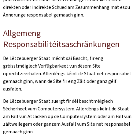
direkten oder indirekte Schued am Zesummenhang mat esou
Ännerunge responsabel gemaach ginn.
Allgemeng
Responsabilitéitsaschränkungen
De Lëtzebuerger Staat mécht säi Bescht, fir eng
gréisstméiglech Verfügbarkeet vun dësem Site
oprechtzëerhalen. Allerdéngs kéint de Staat net responsabel
gemaach ginn, wann de Site fir eng Zäit oder ganz géif
ausfalen.
De Lëtzebuerger Staat suergt fir déi beschtméiglech
Sécherheet vum Computersystem. Allerdéngs kéint de Staat
am Fall vun Attacken op de Computersystem oder am Fall vun
zäitweilegem oder ganzem Ausfall vum Site net responsabel
gemaach ginn.