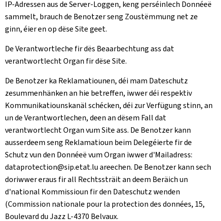
IP-Adressen aus de Server-Loggen, keng perséinlech Donnéeë
sammelt, brauch de Benotzer seng Zoustëmmung net ze
ginn, éier en op dëse Site geet.
De Verantwortleche fir dës Beaarbechtung ass dat
verantwortlecht Organ fir dëse Site.
De Benotzer ka Reklamatiounen, déi mam Dateschutz
zesummenhänken an hie betreffen, iwwer déi respektiv
Kommunikatiounskanäl schécken, déi zur Verfügung stinn, an
un de Verantwortlechen, deen an dësem Fall dat
verantwortlecht Organ vum Site ass. De Benotzer kann
ausserdeem seng Reklamatioun beim Delegéierte fir de
Schutz vun den Donnéeë vum Organ iwwer d'Mailadress:
dataprotection@sip.etat.lu areechen. De Benotzer kann sech
doriwwer eraus fir all Rechtssträit an deem Beräich un
d'national Kommissioun fir den Dateschutz wenden
(
Commission nationale pour la protection des données, 15,
Boulevard du Jazz L-4370 Belvaux
.