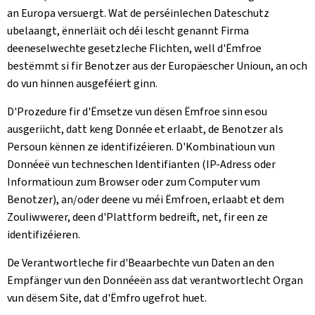
an Europa versuergt. Wat de perséinlechen Dateschutz
ubelaangt, ënnerläit och déi lescht genannt Firma
deeneselwechte gesetzleche Flichten, well d'Ëmfroe
bestëmmt si fir Benotzer aus der Europäescher Unioun, an och
do vun hinnen ausgeféiert ginn.
D'Prozedure fir d'Ëmsetze vun dësen Ëmfroe sinn esou
ausgeriicht, datt keng Donnée et erlaabt, de Benotzer als
Persoun kënnen ze identifizéieren. D'Kombinatioun vun
Donnéeë vun techneschen Identifianten (IP-Adress oder
Informatioun zum Browser oder zum Computer vum
Benotzer), an/oder deene vu méi Ëmfroen, erlaabt et dem
Zouliwwerer, deen d'Plattform bedreift, net, fir een ze
identifizéieren.
De Verantwortleche fir d'Beaarbechte vun Daten an den
Empfänger vun den Donnéeën ass dat verantwortlecht Organ
vun dësem Site, dat d'Ëmfro ugefrot huet.