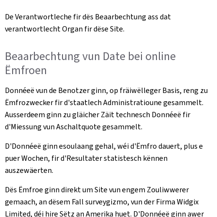
De Verantwortleche fir dës Beaarbechtung ass dat
verantwortlecht Organ fir dëse Site.
Beaarbechtung vun Date bei online
Ëmfroen
Donnéeë vun de Benotzer ginn, op fräiwëlleger Basis, reng zu
Ëmfrozwecker fir d'staatlech Administratioune gesammelt.
Ausserdeem ginn zu gläicher Zäit technesch Donnéeë fir
d'Miessung vun Aschaltquote gesammelt.
D'Donnéeë ginn esoulaang gehal, wéi d'Ëmfro dauert, plus e
puer Wochen, fir d'Resultater statistesch kënnen
auszewäerten.
Dës Ëmfroe ginn direkt um Site vun engem Zouliwwerer
gemaach, an dësem Fall surveygizmo, vun der Firma Widgix
Limited, déi hire Sëtz an Amerika huet. D'Donnéeë ginn awer