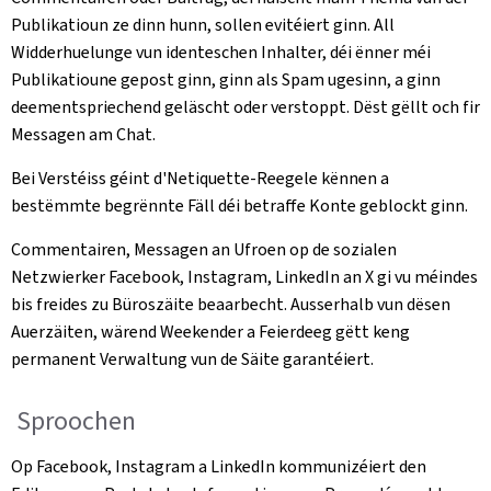
Publikatioun ze dinn hunn, sollen evitéiert ginn. All
Widderhuelunge vun identeschen Inhalter, déi ënner méi
Publikatioune gepost ginn, ginn als Spam ugesinn, a ginn
deementspriechend geläscht oder verstoppt. Dëst gëllt och fir
Messagen am Chat.
Bei Verstéiss géint d'Netiquette-Reegele kënnen a
bestëmmte begrënnte Fäll déi betraffe Konte geblockt ginn.
Commentairen, Messagen an Ufroen op de sozialen
Netzwierker Facebook, Instagram, LinkedIn an X gi vu méindes
bis freides zu Büroszäite beaarbecht. Ausserhalb vun dësen
Auerzäiten, wärend Weekender a Feierdeeg gëtt keng
permanent Verwaltung vun de Säite garantéiert.
Sproochen
Op Facebook, Instagram a LinkedIn kommunizéiert den