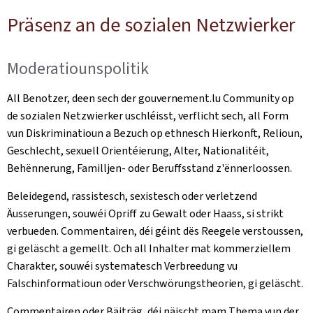
Präsenz an de sozialen Netzwierker
Moderatiounspolitik
All Benotzer, deen sech der gouvernement.lu Community op
de sozialen Netzwierker uschléisst, verflicht sech, all Form
vun Diskriminatioun a Bezuch op ethnesch Hierkonft, Relioun,
Geschlecht, sexuell Orientéierung, Alter, Nationalitéit,
Behënnerung, Familljen- oder Beruffsstand z'ënnerloossen.
Beleidegend, rassistesch, sexistesch oder verletzend
Äusserungen, souwéi Opriff zu Gewalt oder Haass, si strikt
verbueden. Commentairen, déi géint dës Reegele verstoussen,
gi geläscht a gemellt. Och all Inhalter mat kommerziellem
Charakter, souwéi systematesch Verbreedung vu
Falschinformatioun oder Verschwörungstheorien, gi geläscht.
Commentairen oder Bäiträg, déi näischt mam Thema vun der