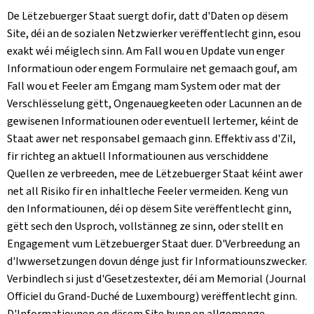
De Lëtzebuerger Staat suergt dofir, datt d'Daten op dësem
Site, déi an de sozialen Netzwierker verëffentlecht ginn, esou
exakt wéi méiglech sinn. Am Fall wou en Update vun enger
Informatioun oder engem Formulaire net gemaach gouf, am
Fall wou et Feeler am Ëmgang mam System oder mat der
Verschlësselung gëtt, Ongenauegkeeten oder Lacunnen an de
gewisenen Informatiounen oder eventuell Iertemer, kéint de
Staat awer net responsabel gemaach ginn. Effektiv ass d'Zil,
fir richteg an aktuell Informatiounen aus verschiddene
Quellen ze verbreeden, mee de Lëtzebuerger Staat kéint awer
net all Risiko fir en inhaltleche Feeler vermeiden. Keng vun
den Informatiounen, déi op dësem Site verëffentlecht ginn,
gëtt sech den Usproch, vollstänneg ze sinn, oder stellt en
Engagement vum Lëtzebuerger Staat duer. D'Verbreedung an
d'Iwwersetzungen dovun dénge just fir Informatiounszwecker.
Verbindlech si just d'Gesetzestexter, déi am Memorial (
Journal
Officiel du Grand-Duché de Luxembourg
) verëffentlecht ginn.
D'Informatiounen op dësem Site hunn en allgemenge