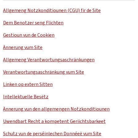
Allgemeng Notzkonditiounen (CGU) fir de Site
Dem Benotzer seng Flichten
Gestioun vun de Cookien
Ännerung vum Site
Allgemeng Verantwortungsaschränkungen
Verantwortungsaschränkung vum Site
Linken op extern Sitten
Intellektuelle Besëtz
Ännerung vun den allgemengen Notzkonditiounen
Uwendbart Recht a kompetent Geriichtsbarkeet
Schutz vun de perséinlechen Donnéeë vum Site