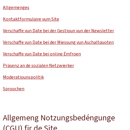
Allgemenges
Kontaktformulaire vum Site
Verschaffe vun Date bei der Gestioun vun der
Newsletter
Verschaffe vun Date bei der Miessung vun Aschaltquoten
Verschaffe vun Date bei online Ëmfroen
Präsenz an de sozialen Netzwierker
Moderatiounspolitik
Sproochen
Allgemeng Notzungsbedéngunge
(CGU) fir de Site