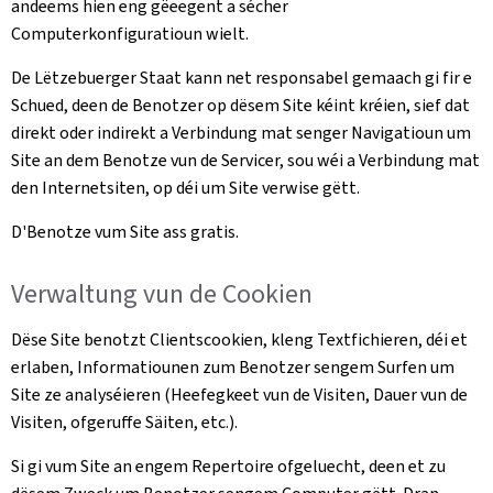
andeems hien eng gëeegent a sécher
Computerkonfiguratioun wielt.
De Lëtzebuerger Staat kann net responsabel gemaach gi fir e
Schued, deen de Benotzer op dësem Site kéint kréien, sief dat
direkt oder indirekt a Verbindung mat senger Navigatioun um
Site an dem Benotze vun de Servicer, sou wéi a Verbindung mat
den Internetsiten, op déi um Site verwise gëtt.
D'Benotze vum Site ass gratis.
Verwaltung vun de Cookien
Dëse Site benotzt Clientscookien, kleng Textfichieren, déi et
erlaben, Informatiounen zum Benotzer sengem Surfen um
Site ze analyséieren (Heefegkeet vun de Visiten, Dauer vun de
Visiten, ofgeruffe Säiten, etc.).
Si gi vum Site an engem Repertoire ofgeluecht, deen et zu