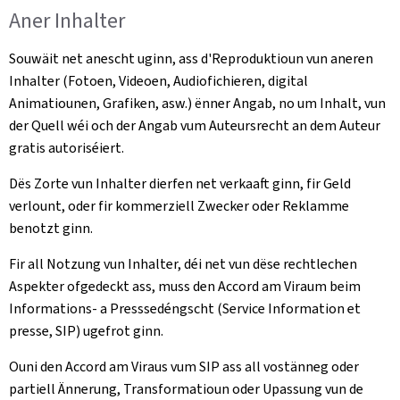
Aner Inhalter
Souwäit net anescht uginn, ass d'Reproduktioun vun aneren
Inhalter (Fotoen, Videoen, Audiofichieren, digital
Animatiounen, Grafiken, asw.) ënner Angab, no um Inhalt, vun
der Quell wéi och der Angab vum Auteursrecht an dem Auteur
gratis autoriséiert.
Dës Zorte vun Inhalter dierfen net verkaaft ginn, fir Geld
verlount, oder fir kommerziell Zwecker oder Reklamme
benotzt ginn.
Fir all Notzung vun Inhalter, déi net vun dëse rechtlechen
Aspekter ofgedeckt ass, muss den Accord am Viraum beim
Informations- a Presssedéngscht (Service Information et
presse, SIP) ugefrot ginn.
Ouni den Accord am Viraus vum SIP ass all vostänneg oder
partiell Ännerung, Transformatioun oder Upassung vun de