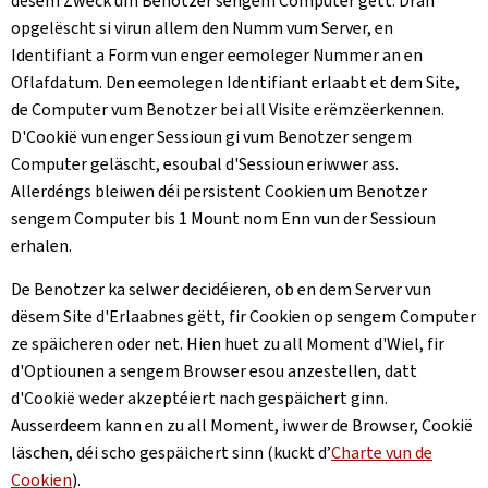
dësem Zweck um Benotzer sengem Computer gëtt. Dran
opgelëscht si virun allem den Numm vum Server, en
Identifiant a Form vun enger eemoleger Nummer an en
Oflafdatum. Den eemolegen Identifiant erlaabt et dem Site,
de Computer vum Benotzer bei all Visite erëmzëerkennen.
D'Cookië vun enger Sessioun gi vum Benotzer sengem
Computer geläscht, esoubal d'Sessioun eriwwer ass.
Allerdéngs bleiwen déi persistent Cookien um Benotzer
sengem Computer bis 1 Mount nom Enn vun der Sessioun
erhalen.
De Benotzer ka selwer decidéieren, ob en dem Server vun
dësem Site d'Erlaabnes gëtt, fir Cookien op sengem Computer
ze späicheren oder net. Hien huet zu all Moment d'Wiel, fir
d'Optiounen a sengem Browser esou anzestellen, datt
d'Cookië weder akzeptéiert nach gespäichert ginn.
Ausserdeem kann en zu all Moment, iwwer de Browser, Cookië
läschen, déi scho gespäichert sinn (kuckt d’
Charte vun de
Cookien
).