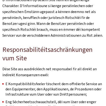
Charakter. D'Informatioune si kenge perséinlechen oder
spezifeschen Ëmstänn ugepasst a kënnen deemno net als
perséinlech, berufflech oder juristesch Rotschléi fir de
Benotzer ugesi ginn. Wann de Benotzer perséinlech oder
spezifesch Rotschléi brauch, muss en ëmmer déi kompetent
Servicer vun de verschiddenen Administratiounen zu Rot zéien.
Responsabilitéitsaschränkungen
vum Site
Dëse Site ass ausdrécklech net responsabel fir all direkt an
indirekt Konsequenzen ewéi:
E Kompatibilitéitsfeeler tëschent dem offréierte Service an
den Equipementer, den Applikatiounen, de Prozeduren oder
Infrastrukture vum User oder vun Drëttpersounen;
Eng Sécherheetsschwaachstell, déi vum User oder enger