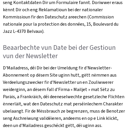
seng Kontaktdaten Dir um Formulaire fannt. Doriwwer eraus
kënnt Dir och eng Reklamatioun bei der nationaler
Kommissioun fir den Dateschutz areechen (
Commission
nationale pour la protection des données, 15, Boulevard du
Jazz L-4370 Belvaux)
.
Beaarbechte vun Date bei der Gestioun
vun der
Newsletter
D'Mailadress, déi Dir bei der Umeldung fir d'
Newsletter
-
Abonnement op dësem Site uginn hutt, gëtt nëmmen aus
Verdeelungszwecker fir d'
Newsletter
un en Zouliwwerer
weiderginn, an dësem Fall d'Firma «
Mailjet
» mat Sëtz zu
Paräis, a Frankräich, déi deeneselwechte gesetzleche Flichten
ënnerläit, wat den Dateschutz mat perséinlechem Charakter
ubelaangt. Fir de Mëssbrauch ze begrenzen, muss de Benotzer
seng Aschreiwung validéieren, andeems en op e Link klickt,
deen un d'Mailadress geschéckt gëtt, déi uginn ass.