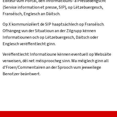
Editeur vum Portal, den Informatiouns- a Pressedéngscht
(Service information et presse, SIP), op Lëtzebuergesch,
Franséisch, Englesch an Däitsch.
Op X kommunizéiert de SIP haaptsächlech op Franséisch.
Ofhängeg vun der Situatioun an der Zilgrupp kënnen
Informatiounen och op Lëtzebuergesch, Däitsch oder
Englesch verëffentlecht ginn.
Verëffentlecht Informatioune kënnen eventuell op Websäite
verweisen, déi net méisproocheg sinn. Wa méiglech ginn all
d'Froen/Commentairen an der Sprooch vum jeeweilege
Benotzer beäntwert.