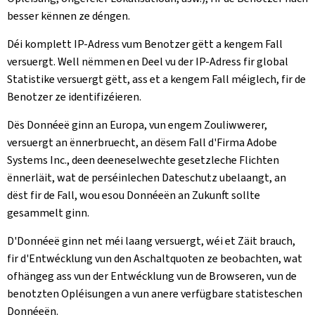
besser kënnen ze déngen.
Déi komplett IP-Adress vum Benotzer gëtt a kengem Fall
versuergt. Well nëmmen en Deel vu der IP-Adress fir global
Statistike versuergt gëtt, ass et a kengem Fall méiglech, fir de
Benotzer ze identifizéieren.
Dës Donnéeë ginn an Europa, vun engem Zouliwwerer,
versuergt an ënnerbruecht, an dësem Fall d'Firma Adobe
Systems Inc., deen deeneselwechte gesetzleche Flichten
ënnerläit, wat de perséinlechen Dateschutz ubelaangt, an
dëst fir de Fall, wou esou Donnéeën an Zukunft sollte
gesammelt ginn.
D'Donnéeë ginn net méi laang versuergt, wéi et Zäit brauch,
fir d'Entwécklung vun den Aschaltquoten ze beobachten, wat
ofhängeg ass vun der Entwécklung vun de Browseren, vun de
benotzten Opléisungen a vun anere verfügbare statisteschen
Donnéeën.