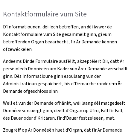
Kontaktformulaire vum Site
D'Informatiounen, déi Iech betreffen, an déi iwwer de
Kontaktformulaire vum Site gesammelt ginn, gi vum
betreffenden Organ beaarbecht, fir Är Demande kënnen
ofzewéckelen.
Andeems Dir de Formulaire ausfëllt, akzeptéiert Dir, datt Är
perséinlech Donnéeën am Kader vun Ärer Demande verschafft
ginn. Dës Informatioune ginn esoulaang vun der
Administratioun gespäichert, bis d'Demarchë ronderëm Är
Demande ofgeschloss sinn.
Well et vun der Demande ofhänkt, wéi laang déi matgedeelt
Donnéeë versuergt ginn, deelt d'Organ op Ufro, Fall fir Fall,
dës Dauer oder d'Kritären, fir d'Dauer festzeleeën, mat.
Zougrëff op Är Donnéeën huet d'Organ, dat fir Är Demande