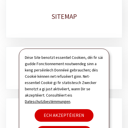
SITEMAP
Dëse Site benotzt essentiel Cookien, déi fir säi
gudde Fonctionnement noutwendeg sinn a
SICH
keng perséinlech Donnéeë gebrauchen; dës
Cookië kënnen net refuséiert ginn. Net-
essentiel Cookië gi fir statistesch Zwecker
benotzt a gi just aktivéiert, wann Dir se
akzeptéiert. Consultéiert eis
Dateschutzbestëmmungen
.
ECH AKZEPTÉIEREN
NEWSLETTER