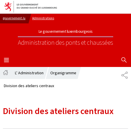
Aller au menu principal
Aller au contenu
gouvernement.lu
Administrations
Le gouvernement luxembourgeois
Administration des ponts et chaussées
AFFICHER
MENU
PRINCIPAL
L' Administration
Organigramme
PA
Accueil
Division des ateliers centraux
Division des ateliers centraux