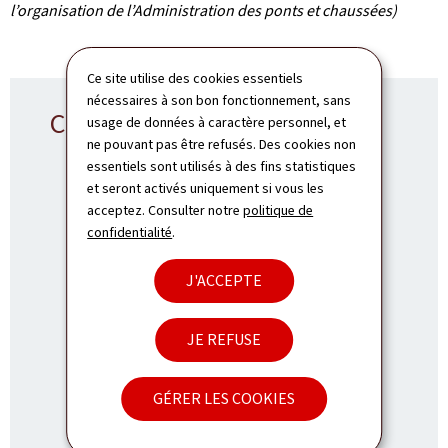
l’organisation de l’Administration des ponts et chaussées)
Ce site utilise des cookies essentiels
nécessaires à son bon fonctionnement, sans
Contact DAC
usage de données à caractère personnel, et
ne pouvant pas être refusés. Des cookies non
essentiels sont utilisés à des fins statistiques
et seront activés uniquement si vous les
acceptez. Consulter notre
politique de
Division des ateliers centraux - Bertrange
confidentialité
.
ADRESSE
19, rue du Chemin de Fer
L-8057
Bertrange
J'ACCEPTE
:
Luxembourg
TÉL.:
JE REFUSE
(+352) 2846 - 4300
E-MAIL:
dac@pch.etat.lu
GÉRER LES COOKIES
Heures d'ouverture: de 8.00 à 11.30 heures et