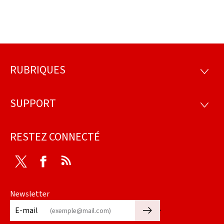
RUBRIQUES
Pied
RUBRI
de
SUPPORT
SUPP
page
RESTEZ CONNECTÉ
Twitter
Facebook
RSS
Newsletter
🡒
E-mail