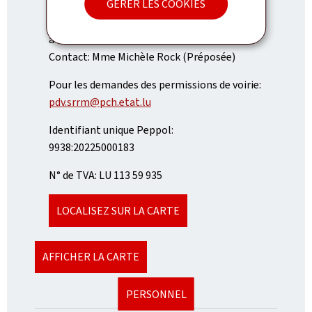
GÉRER LES COOKIES
Heures d'ouverture: de 8h à 11h30 et de 13h30
à 16h
Contact: Mme Michèle Rock (Préposée)
Pour les demandes des permissions de voirie:
pdv.srrm@pch.etat.lu
Identifiant unique Peppol:
9938:20225000183
N° de TVA: LU 113 59 935
LOCALISEZ SUR LA CARTE
AFFICHER LA CARTE
PERSONNEL