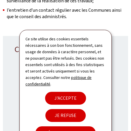
surveillance de la réalisation de ces travaux;
l’entretien d’un contact régulier avec les Communes ainsi
que le conseil des administrés.
Ce site utilise des cookies essentiels
nécessaires à son bon fonctionnement, sans
Contact SRRM
usage de données à caractère personnel, et
ne pouvant pas être refusés. Des cookies non
essentiels sont utilisés à des fins statistiques
et seront activés uniquement si vous les
acceptez. Consulter notre
politique de
Service Régional - Remich
confidentialité
.
ADRESSE
1, op der Kopp
L-5544
Remich
J'ACCEPTE
:
Luxembourg
TÉL.:
(+352) 2846-2200
JE REFUSE
E-MAIL:
srrm@pch.etat.lu