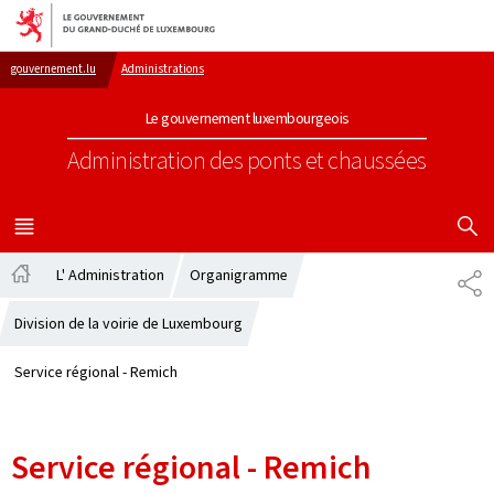
Aller au menu principal
Aller au contenu
gouvernement.lu
Administrations
Le gouvernement luxembourgeois
Administration des ponts et chaussées
AFFICHER
MENU
PRINCIPAL
L' Administration
Organigramme
PA
Accueil
Division de la voirie de Luxembourg
Service régional - Remich
Service régional - Remich