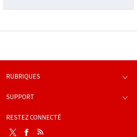
RUBRIQUES
Pied
RUBRI
de
SUPPORT
SUPP
page
RESTEZ CONNECTÉ
Twitter
Facebook
RSS