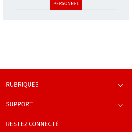
PERSONNEL
RUBRIQUES
Pied
RUBRI
de
SUPPORT
SUPP
page
RESTEZ CONNECTÉ