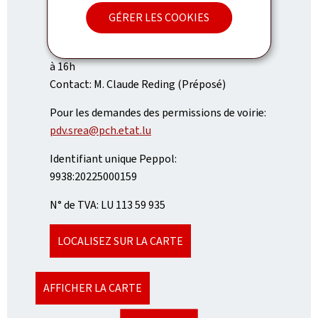
E-MAIL:
GÉRER LES COOKIES
srea@pch.etat.lu
Heures d'ouverture: de 8h à 11h30 et de 13h30
à 16h
Contact: M. Claude Reding (Préposé)
Pour les demandes des permissions de voirie:
pdv.srea@pch.etat.lu
Identifiant unique Peppol:
9938:20225000159
N° de TVA: LU 113 59 935
LOCALISEZ SUR LA CARTE
AFFICHER LA CARTE