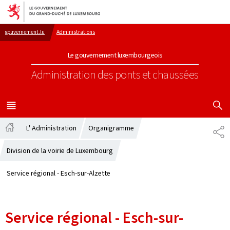
Aller au menu principal
Aller au contenu
gouvernement.lu
Administrations
Le gouvernement luxembourgeois
Administration des ponts et chaussées
AFFICHER
MENU
PRINCIPAL
L' Administration
Organigramme
PA
Accueil
Division de la voirie de Luxembourg
Service régional - Esch-sur-Alzette
Service régional - Esch-sur-