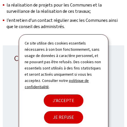
la réalisation de projets pour les Communes et la
surveillance de la réalisation de ces travaux;
l’entretien d’un contact régulier avec les Communes ainsi
que le conseil des administrés.
Ce site utilise des cookies essentiels
nécessaires à son bon fonctionnement, sans
usage de données à caractère personnel, et
Contact SREA
ne pouvant pas être refusés. Des cookies non
essentiels sont utilisés à des fins statistiques
et seront activés uniquement si vous les
acceptez. Consulter notre
politique de
confidentialité
.
Service Régional - Esch-sur-Alzette
ADRESSE
103, route de Peppange
L-3271
Bettembourg
J'ACCEPTE
:
Luxembourg
TÉL.:
JE REFUSE
(+352) 2846-2400