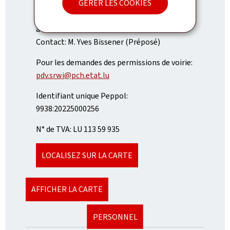
GÉRER LES COOKIES
Heures d'ouverture: de 8h à 11h30 et de 13h30
à 16h
Contact: M. Yves Bissener (Préposé)
Pour les demandes des permissions de voirie:
pdv.srwi@pch.etat.lu
Identifiant unique Peppol:
9938:20225000256
N° de TVA: LU 113 59 935
LOCALISEZ SUR LA CARTE
AFFICHER LA CARTE
PERSONNEL