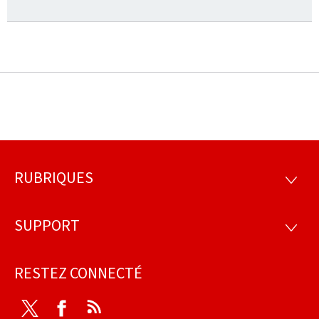
RUBRIQUES
Pied
RUBRI
de
SUPPORT
SUPP
page
RESTEZ CONNECTÉ
Twitter
Facebook
RSS