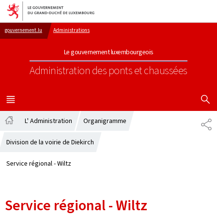
Aller au menu principal
Aller au contenu
gouvernement.lu
Administrations
Le gouvernement luxembourgeois
Administration des ponts et chaussées
AFFICHER
MENU
PRINCIPAL
L' Administration
Organigramme
PA
Accueil
Division de la voirie de Diekirch
Service régional - Wiltz
Service régional - Wiltz