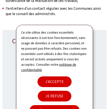
surveillance de la réalisation de ces travaux;
l’entretien d’un contact régulier avec les Communes ainsi
que le conseil des administrés.
Ce site utilise des cookies essentiels
nécessaires à son bon fonctionnement, sans
Contact SRWI
usage de données à caractère personnel, et
ne pouvant pas être refusés. Des cookies non
essentiels sont utilisés à des fins statistiques
et seront activés uniquement si vous les
acceptez. Consulter notre
politique de
Service Régional - Wiltz
confidentialité
.
ADRESSE
27, rue du Château
L-9516
Wiltz
J'ACCEPTE
:
Luxembourg
TÉL.:
(+352) 2846-3600
JE REFUSE
E-MAIL:
srwi@pch.etat.lu