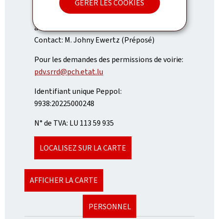
GÉRER LES COOKIES
Heures d'ouverture: de 8h à 11h30 et de 13h30
à 16h
Contact: M. Johny Ewertz (Préposé)
Pour les demandes des permissions de voirie:
pdv.srrd@pch.etat.lu
Identifiant unique Peppol:
9938:20225000248
N° de TVA: LU 113 59 935
LOCALISEZ SUR LA CARTE
AFFICHER LA CARTE
PERSONNEL