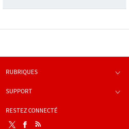
RUBRIQUES
Pied
RUBRI
de
SUPPORT
SUPP
page
RESTEZ CONNECTÉ
Twitter
Facebook
RSS