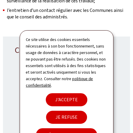
surveillance de la réalisation de ces travaux;
l’entretien d’un contact régulier avec les Communes ainsi
que le conseil des administrés.
Ce site utilise des cookies essentiels
nécessaires à son bon fonctionnement, sans
Contact SRRD
usage de données à caractère personnel, et
ne pouvant pas être refusés. Des cookies non
essentiels sont utilisés à des fins statistiques
et seront activés uniquement si vous les
acceptez. Consulter notre
politique de
Service régional - Redange
confidentialité
.
ADRESSE
15, Grand-Rue
L-8510
Redange-sur-Attert
J'ACCEPTE
:
Luxembourg
TÉL.:
(+352) 2846-3500
JE REFUSE
E-MAIL:
srrd@pch.etat.lu