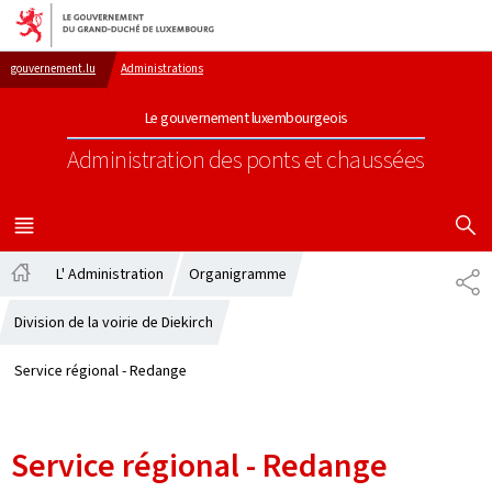
Aller au menu principal
Aller au contenu
gouvernement.lu
Administrations
Le gouvernement luxembourgeois
Administration des ponts et chaussées
AFFICHER
MENU
PRINCIPAL
L' Administration
Organigramme
PA
Accueil
Division de la voirie de Diekirch
Service régional - Redange
Service régional - Redange