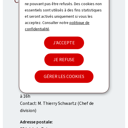
Contact DMD
ne pouvant pas être refusés. Des cookies non
essentiels sont utilisés à des fins statistiques
et seront activés uniquement si vous les
acceptez. Consulter notre
politique de
confidentialité
.
Division de la mobilité durable
ADRESSE
26, Boulevard Joseph II
L-1840
Luxembourg
J'ACCEPTE
:
Luxembourg
TÉL.:
JE REFUSE
(+352) 2846-1100
E-MAIL:
GÉRER LES COOKIES
dmd@pch.etat.lu
Heures d'ouverture: de 8h à 11h30 et de 13h30
à 16h
Contact: M. Thierry Schwartz (Chef de
division)
Adresse postale: