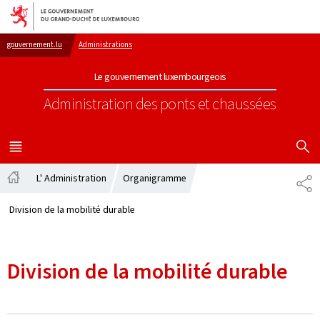
Aller au menu principal
Aller au contenu
gouvernement.lu
Administrations
Le gouvernement luxembourgeois
Administration des ponts et chaussées
AFFICHER
MENU
PRINCIPAL
L' Administration
Organigramme
PA
Accueil
Division de la mobilité durable
Division de la mobilité durable