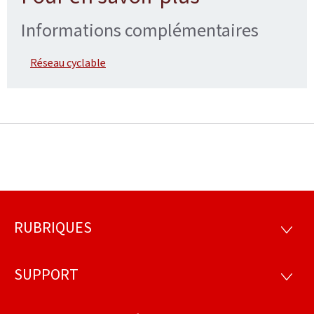
Informations complémentaires
Réseau cyclable
RUBRIQUES
Pied
RUBRI
de
SUPPORT
SUPP
page