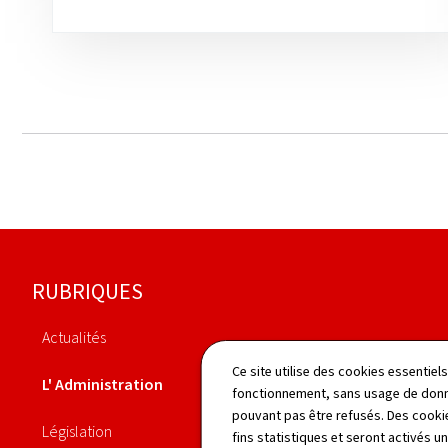
Pied
RUBRIQUES
de
Actualités
page
Organigramme
Ce site utilise des cookies essentie
L' Administration
fonctionnement, sans usage de donné
Identifiant unique Peppol
pouvant pas être refusés. Des cookie
Législation
fins statistiques et seront activés u