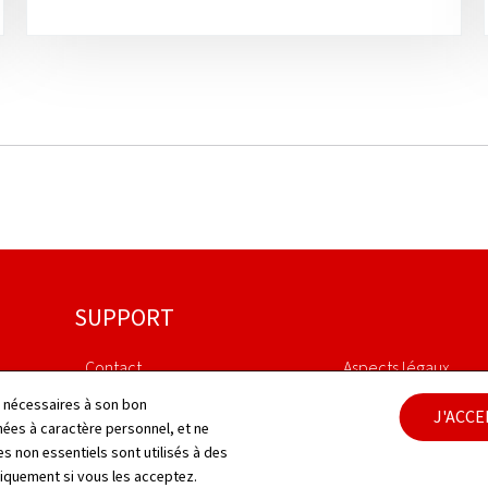
SUPPORT
Contact
Aspects légaux
ls nécessaires à son bon
J'ACC
Plan du site
Déclaration d'access
es à caractère personnel, et ne
s non essentiels sont utilisés à des
À propos du site
Gestion des cookies
niquement si vous les acceptez.