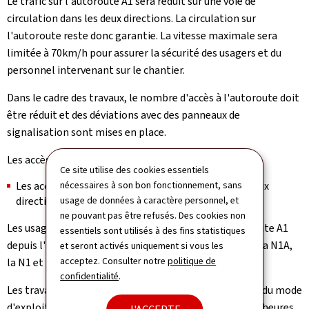
Le trafic sur l'autoroute A1 sera réduit sur une voie de
circulation dans les deux directions. La circulation sur
l'autoroute reste donc garantie. La vitesse maximale sera
limitée à 70km/h pour assurer la sécurité des usagers et du
personnel intervenant sur le chantier.
Dans le cadre des travaux, le nombre d'accès à l'autoroute doit
être réduit et des déviations avec des panneaux de
signalisation sont mises en place.
Les accès suivants sont fermés:
Ce site utilise des cookies essentiels
nécessaires à son bon fonctionnement, sans
Les accès de l'échangeur Hamm vers l'A1 dans les deux
usage de données à caractère personnel, et
directions
ne pouvant pas être refusés. Des cookies non
Les usagères et usagers souhaitant accéder à l'autoroute A1
essentiels sont utilisés à des fins statistiques
depuis l'échangeur Hamm seront redirigés via la N2A, la N1A,
et seront activés uniquement si vous les
acceptez. Consulter notre
politique de
la N1 et l'échangeur Senningerberg.
confidentialité
.
Les travaux préparatoires nécessaires au changement du mode
d'exploitation de l'autoroute seront réalisés quelques heures