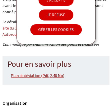
J'ACCEPTE
avant le début du chantier. Des perturbations du trafic sont
donc à prévoir dès le vendredi en fin d'après-midi.
JE REFUSE
Le détail des fermetures peut être consulté
sur le
site du CITA (Contrôle et Information du Trafic sur les
GÉRER LES COOKIES
Autoroutes)
.
Communiqué par l'Administration des ponts et chaussées
Pour en savoir plus
Plan de déviation (Pdf, 2,48 Mo)
Organisation