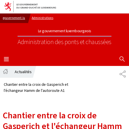
Aller au menu principal
Aller au contenu
gouvernement.lu
Administrations
Le gouvernement luxembourgeois
Administration des ponts et chaussées
AFFICHER
MENU
PRINCIPAL
Actualités
PA
Accueil
Chantier entre la croix de Gasperich et
l'échangeur Hamm de l'autoroute A1
Chantier entre la croix de
Gasperich et l'échangeur Hamm