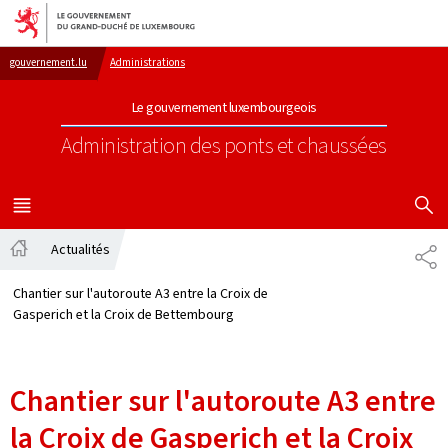
Aller au menu principal
Aller au contenu
gouvernement.lu
Administrations
Le gouvernement luxembourgeois
Administration des ponts et chaussées
AFFICHER
MENU
PRINCIPAL
Actualités
PA
Accueil
Chantier sur l'autoroute A3 entre la Croix de
Gasperich et la Croix de Bettembourg
Chantier sur l'autoroute A3 entre
la Croix de Gasperich et la Croix