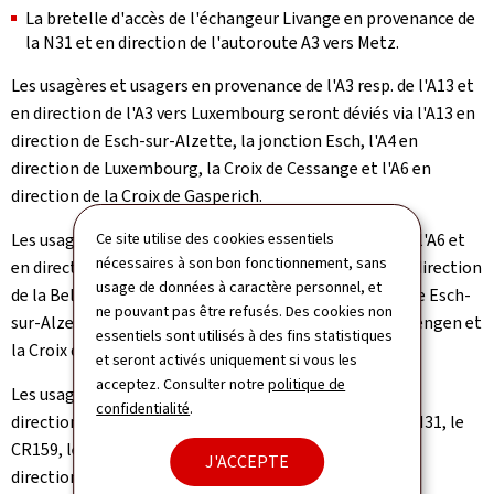
La bretelle d'accès de l'échangeur Livange en provenance de
la N31 et en direction de l'autoroute A3 vers Metz.
Les usagères et usagers en provenance de l'A3 resp. de l'A13 et
en direction de l'A3 vers Luxembourg seront déviés via l'A13 en
direction de Esch-sur-Alzette, la jonction Esch, l'A4 en
direction de Luxembourg, la Croix de Cessange et l'A6 en
direction de la Croix de Gasperich.
Les usagères et usagers en provenance de l'A1 resp. de l'A6 et
Ce site utilise des cookies essentiels
nécessaires à son bon fonctionnement, sans
en direction de l'A3 vers Metz seront déviés via l'A6 en direction
usage de données à caractère personnel, et
de la Belgique, la Croix de Cessange, l'A4 en direction de Esch-
ne pouvant pas être refusés. Des cookies non
sur-Alzette, la jonction Esch, l'A13 en direction de Schengen et
essentiels sont utilisés à des fins statistiques
la Croix de Bettembourg.
et seront activés uniquement si vous les
acceptez. Consulter notre
politique de
Les usagères et usagers en provenance de la N31 et en
confidentialité
.
direction de l'A3 vers Luxembourg seront déviés via la N31, le
CR159, le CR132, la N13, l'échangeur Burange, l'A13 en
J'ACCEPTE
direction de Esch-sur-Alzette, la jonction Esch, l'A4 en