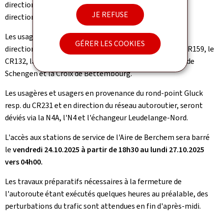
direction de Luxembourg, la Croix de Cessange, l'A6 en
JE REFUSE
direction de la Croix de Gasperich.
Les usagères et usagers en provenance de la N31 et en
GÉRER LES COOKIES
direction de l'A3 vers Metz seront déviés via la N31, le CR159, le
CR132, la N13, l'échangeur Burange, l'A13 en direction de
Schengen et la Croix de Bettembourg.
Les usagères et usagers en provenance du rond-point Gluck
resp. du CR231 et en direction du réseau autoroutier, seront
déviés via la N4A, l'N4 et l'échangeur Leudelange-Nord.
L'accès aux stations de service de l'Aire de Berchem sera barré
le
vendredi 24.10.2025 à partir de 18h30
au lundi 27.10.2025
vers 04h00.
Les travaux préparatifs nécessaires à la fermeture de
l'autoroute étant exécutés quelques heures au préalable, des
perturbations du trafic sont attendues en fin d'après-midi.