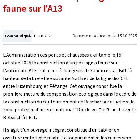
faune sur l'A13
Crée
Dernière modification le
15.10.2025
Communiqué
15.10.2025
le
L'Administration des ponts et chaussées a entamé le 15
octobre 2025 la construction d'un passage à faune sur
l'autoroute A13, entre les échangeurs de Sanem et la "
Biff
" à
hauteur de la bretelle existante N31B et de la ligne des CFL
entre Luxembourg et Pétange. Cet ouvrage constitue la
première mesure de compensation écologique dans le cadre de
la construction du contournement de Bascharage et reliera la
zone protégée d'intérêt national "
Dreckswis
" à l'Ouest avec le
Bobësch
à l'Est.
Il s'agit d'un ouvrage intégral constitué d'un tablier en
ossature métallique mixte. La longueur entre les culées sera