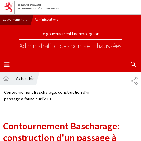
Aller au menu principal
Aller au contenu
gouvernement.lu
Administrations
Le gouvernement luxembourgeois
Administration des ponts et chaussées
AFFICHER
MENU
PRINCIPAL
Actualités
PA
Accueil
Contournement Bascharage: construction d'un
passage à faune sur l'A13
Contournement Bascharage:
construction d'un passage à