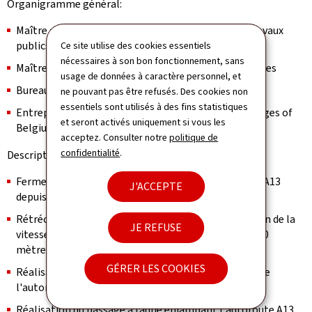
Organigramme général:
Maître d'ouvrage: ministère de la Mobilité et des Travaux
publics
Ce site utilise des cookies essentiels
nécessaires à son bon fonctionnement, sans
Maître d'œuvre: Administration des ponts et chaussées
usage de données à caractère personnel, et
Bureau d'études:
TR-Engineering
ne pouvant pas être refusés. Des cookies non
essentiels sont utilisés à des fins statistiques
Entreprises: Tralux Construction SARL,
Metallic Bridges of
et seront activés uniquement si vous les
Belgium
acceptez. Consulter notre
politique de
confidentialité
.
Description des travaux:
Fermeture de la bretelle d'accès N31B à l'autoroute A13
J'ACCEPTE
depuis le 1er octobre 2025.
Rétrécissement des voies de circulation, et limitation de la
JE REFUSE
vitesse maximale autorisée à 70 km/h sur environ 400
mètres.
GÉRER LES COOKIES
Réalisation des fondations de l'ouvrage aux abords de
l'autoroute sous trafic.
Réalisation du passage à faune enjambant l'autoroute A13