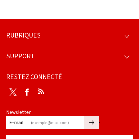
RUBRIQUES
Pied
RUBRI
de
SUPPORT
SUPP
page
RESTEZ CONNECTÉ
Twitter
Facebook
RSS
Newsletter
🡒
E-mail