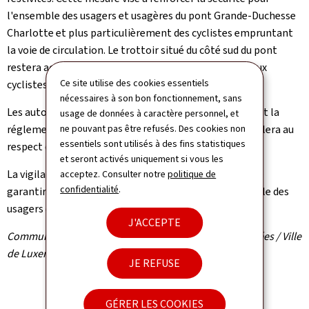
l'ensemble des usagers et usagères du pont Grande-Duchesse
Charlotte et plus particulièrement des cyclistes empruntant
la voie de circulation. Le trottoir situé du côté sud du pont
restera accessible aux piétons et piétonnes ainsi qu'aux
Ce site utilise des cookies essentiels
cyclistes tenant leur vélo à la main.
nécessaires à son bon fonctionnement, sans
Les automobilistes sont priés de respecter strictement la
usage de données à caractère personnel, et
ne pouvant pas être refusés. Des cookies non
réglementation en vigueur. La police grand-ducale veillera au
essentiels sont utilisés à des fins statistiques
respect du Code de la route.
et seront activés uniquement si vous les
La vigilance et la coopération sont essentielles afin de
acceptez. Consulter notre
politique de
confidentialité
.
garantir une mobilité en toute sécurité pour l'ensemble des
usagers et usagères de la route.
J'ACCEPTE
Communiqué par l'Administration des ponts et chaussées / Ville
de Luxembourg / police grand-ducale
JE REFUSE
GÉRER LES COOKIES