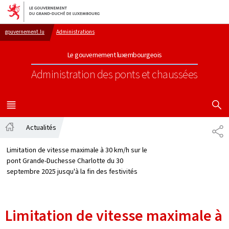
Aller au menu principal
Aller au contenu
gouvernement.lu
Administrations
Le gouvernement luxembourgeois
Administration des ponts et chaussées
AFFICHER
MENU
PRINCIPAL
Actualités
PA
Accueil
Limitation de vitesse maximale à 30 km/h sur le
pont Grande-Duchesse Charlotte du 30
septembre 2025 jusqu'à la fin des festivités
Limitation de vitesse maximale à