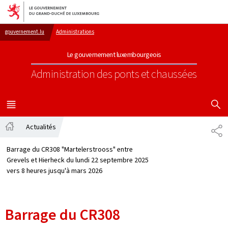
Aller au menu principal
Aller au contenu
gouvernement.lu
Administrations
Le gouvernement luxembourgeois
Administration des ponts et chaussées
AFFICHER
MENU
PRINCIPAL
Actualités
PA
Accueil
Barrage du CR308 "Martelerstrooss" entre
Grevels et Hierheck du lundi 22 septembre 2025
vers 8 heures jusqu'à mars 2026
Barrage du CR308