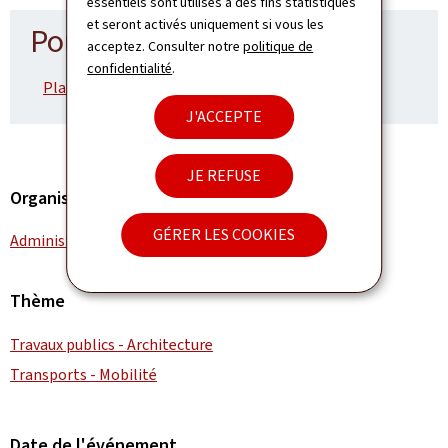
essentiels sont utilisés à des fins statistiques
et seront activés uniquement si vous les
Pour en savoir plus
acceptez. Consulter notre
politique de
confidentialité
.
Plan de déviation – SIDEN (Pdf, 154 Ko)
J'ACCEPTE
JE REFUSE
Organisation
GÉRER LES COOKIES
Administration des ponts et chaussées
Thème
Travaux publics - Architecture
Transports - Mobilité
Date de l'événement