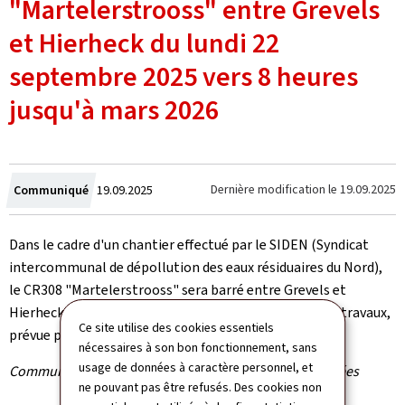
"Martelerstrooss" entre Grevels
et Hierheck du lundi 22
septembre 2025 vers 8 heures
jusqu'à mars 2026
Crée
Dernière modification le
19.09.2025
Communiqué
19.09.2025
le
Dans le cadre d'un chantier effectué par le SIDEN (Syndicat
intercommunal de dépollution des eaux résiduaires du Nord),
le CR308 "Martelerstrooss" sera barré entre Grevels et
Hierheck du lundi 22 septembre 2025 jusqu'à la fin des travaux,
Ce site utilise des cookies essentiels
prévue pour mars 2026.
nécessaires à son bon fonctionnement, sans
usage de données à caractère personnel, et
Communiqué par l'Administration des ponts et chaussées
ne pouvant pas être refusés. Des cookies non