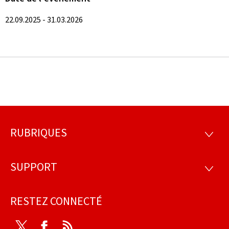
22.09.2025 - 31.03.2026
RUBRIQUES
Pied
RUBRI
de
SUPPORT
SUPP
page
RESTEZ CONNECTÉ
Twitter
Facebook
RSS