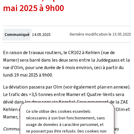
mai 2025 à 9h00
Crée
Dernière modification le
15.05.2025
Communiqué
14.05.2025
le
En raison de travaux routiers, le CR102 à Kehlen (rue de
Mamer) sera barré dans les deux sens entre la Juddegaass et la
rue d'Olm, pour une durée de 6 mois environ, ceci à partir du
lundi 19 mai 2025 à 9h00.
La déviation passera par Olm (voir également plan en annexe).
Le trafic des >3,5 tonnes entre Mamer et Quatre-Vents sera
dévié dans les deux sens via Kopstal. Ceux provenant de la ZAE
Kehlen devront impérativement suivre la déviation par Olm et
Ce site utilise des cookies essentiels
Mamer, le passage par Kehlen n'étant pas possible.
nécessaires à son bon fonctionnement, sans
usage de données à caractère personnel, et
Communiqué par l'Administration des ponts et chaussées
ne pouvant pas être refusés. Des cookies non