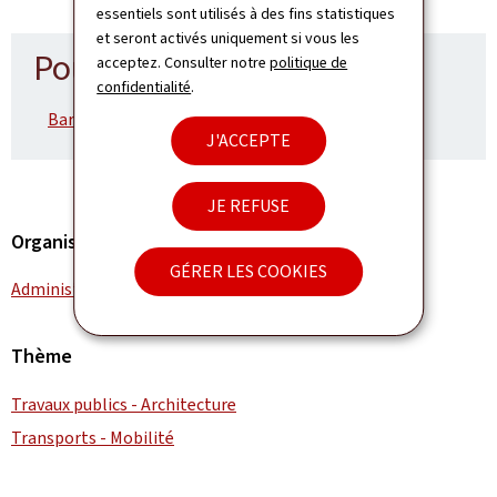
essentiels sont utilisés à des fins statistiques
et seront activés uniquement si vous les
Pour en savoir plus
acceptez. Consulter notre
politique de
confidentialité
.
Barrage à Kehlen (Pdf, 847 Ko)
J'ACCEPTE
JE REFUSE
Organisation
GÉRER LES COOKIES
Administration des ponts et chaussées
Thème
Travaux publics - Architecture
Transports - Mobilité