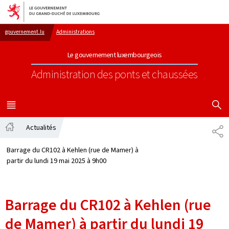
Aller au menu principal
Aller au contenu
gouvernement.lu
Administrations
Le gouvernement luxembourgeois
Administration des ponts et chaussées
AFFICHER
MENU
PRINCIPAL
Actualités
PA
Accueil
Barrage du CR102 à Kehlen (rue de Mamer) à
partir du lundi 19 mai 2025 à 9h00
Barrage du CR102 à Kehlen (rue
de Mamer) à partir du lundi 19