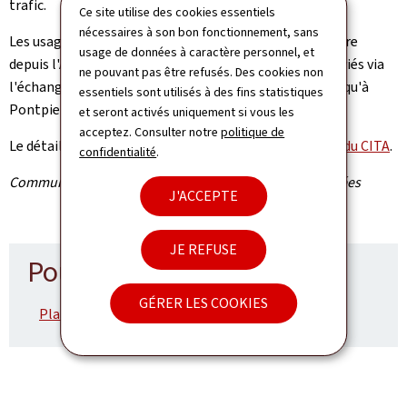
trafic.
Ce site utilise des cookies essentiels
nécessaires à son bon fonctionnement, sans
Les usagères et usagers souhaitant rejoindre Pontpierre
usage de données à caractère personnel, et
depuis l'A4, en direction d'Esch-sur-Alzette, seront déviés via
ne pouvant pas être refusés. Des cookies non
l'échangeur de Foetz, puis par le CR164 et le CR169 jusqu'à
essentiels sont utilisés à des fins statistiques
Pontpierre (voir également plan en annexe).
et seront activés uniquement si vous les
acceptez. Consulter notre
politique de
Le détail des fermetures peut être consulté
sur le site du CITA
.
confidentialité
.
Communiqué par l'Administration des ponts et chaussées
J'ACCEPTE
JE REFUSE
Pour en savoir plus
GÉRER LES COOKIES
Plan de déviation (Pdf, 2,31 Mo)