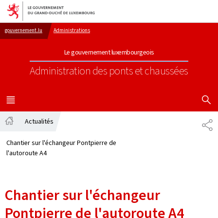
Aller au menu principal
Aller au contenu
gouvernement.lu
Administrations
Le gouvernement luxembourgeois
Administration des ponts et chaussées
AFFICHER
MENU
PRINCIPAL
Actualités
PA
Accueil
Chantier sur l'échangeur Pontpierre de
l'autoroute A4
Chantier sur l'échangeur
Pontpierre de l'autoroute A4