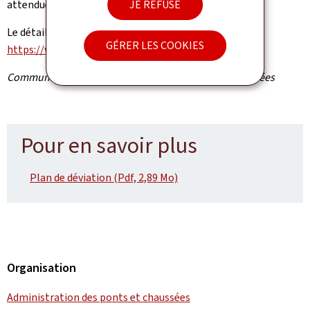
JE REFUSE
attendues à partir de vendredi en fin d'après-midi.
Le détail des fermetures peut être consulté sur le site
GÉRER LES COOKIES
https://www.cita.lu/fr/chantiers.html
.
Communiqué par l'Administration des ponts et chaussées
Pour en savoir plus
Plan de déviation (Pdf, 2,89 Mo)
Organisation
Administration des ponts et chaussées