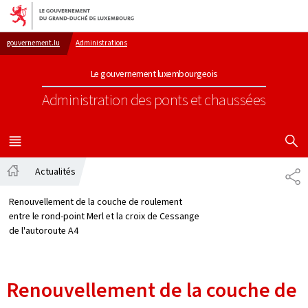
Aller au menu principal
Aller au contenu
gouvernement.lu
Administrations
Le gouvernement luxembourgeois
Administration des ponts et chaussées
AFFICHER
MENU
PRINCIPAL
Actualités
PA
Accueil
Renouvellement de la couche de roulement
entre le rond-point Merl et la croix de Cessange
de l'autoroute A4
Renouvellement de la couche de