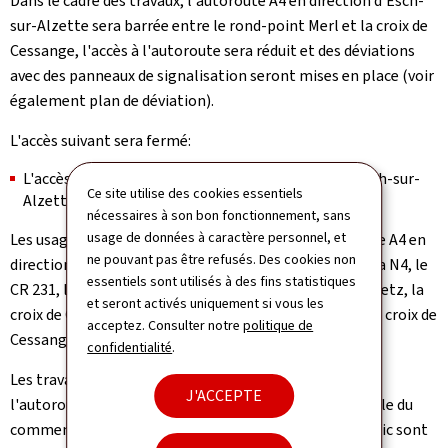
Dans le cadre des travaux, l'autoroute A4 en direction d'Esch-
sur-Alzette sera barrée entre le rond-point Merl et la croix de
Cessange, l'accès à l'autoroute sera réduit et des déviations
avec des panneaux de signalisation seront mises en place (voir
également plan de déviation).
L'accès suivant sera fermé:
L'accès du rond-point Merl sur l'A4 en direction d'Esch-sur-
Ce site utilise des cookies essentiels
Alzette
nécessaires à son bon fonctionnement, sans
usage de données à caractère personnel, et
Les usagères et usagers qui veulent accéder l'autoroute A4 en
ne pouvant pas être refusés. Des cookies non
direction d'Esch-sur-Alzette seront déviés via la N56, la N4, le
essentiels sont utilisés à des fins statistiques
CR 231, l'échangeur Hesperange, l'A3 en direction de Metz, la
et seront activés uniquement si vous les
croix de Gasperich, l'A6 en direction de la Belgique et la croix de
acceptez. Consulter notre
politique de
Cessange.
confidentialité
.
Les travaux préparatifs nécessaires à la fermeture de
J'ACCEPTE
l'autoroute étant exécutés quelques heures au préalable du
commencement du chantier, des perturbations du trafic sont