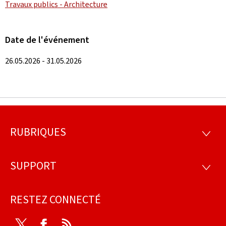
Travaux publics - Architecture
Date de l'événement
26.05.2026 - 31.05.2026
RUBRIQUES
Pied
RUBRI
de
SUPPORT
SUPP
page
RESTEZ CONNECTÉ
Twitter
Facebook
RSS