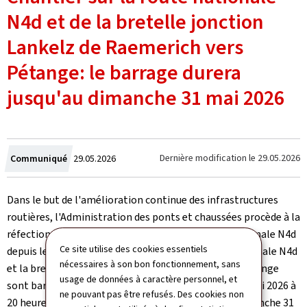
N4d et de la bretelle jonction
Lankelz de Raemerich vers
Pétange: le barrage durera
jusqu'au dimanche 31 mai 2026
Crée
Dernière modification le
29.05.2026
Communiqué
29.05.2026
le
Dans le but de l'amélioration continue des infrastructures
routières, l'Administration des ponts et chaussées procède à la
réfection de la couche de roulement de la route nationale N4d
Ce site utilise des cookies essentiels
depuis le mardi 26 mai 2026. À cet effet, la route nationale N4d
nécessaires à son bon fonctionnement, sans
et la bretelle jonction Lankelz de Raemerich vers Pétange
usage de données à caractère personnel, et
sont barrés. Initialement prévu jusqu'au samedi, 30 mai 2026 à
ne pouvant pas être refusés. Des cookies non
20 heures, ce barrage durera finalement jusqu'au dimanche 31