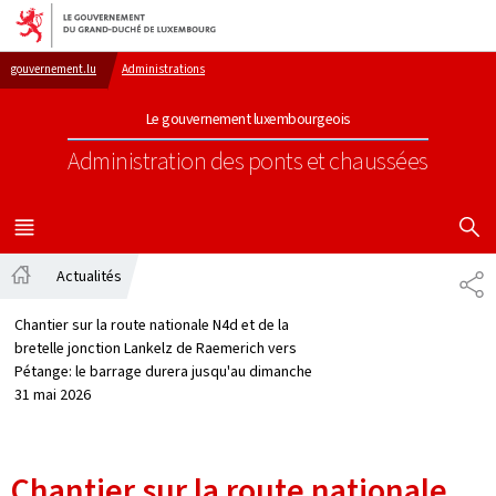
Aller au menu principal
Aller au contenu
gouvernement.lu
Administrations
Le gouvernement luxembourgeois
Administration des ponts et chaussées
AFFICHER
MENU
PRINCIPAL
Actualités
PA
Accueil
Chantier sur la route nationale N4d et de la
bretelle jonction Lankelz de Raemerich vers
Pétange: le barrage durera jusqu'au dimanche
31 mai 2026
Chantier sur la route nationale