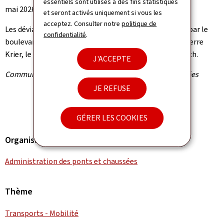
essentiels sont utilisés à des fins statistiques
mai 2026 vers 17 heures.
et seront activés uniquement si vous les
acceptez. Consulter notre
politique de
Les déviations sont signalées et passent notamment par le
confidentialité
.
boulevard Grande-Duchesse Charlotte, le boulevard Pierre
Krier, le boulevard Charles de Gaulle et la rue Henri Koch.
J'ACCEPTE
Communiqué par l'Administration des ponts et chaussées
JE REFUSE
GÉRER LES COOKIES
Organisation
Administration des ponts et chaussées
Thème
Transports - Mobilité