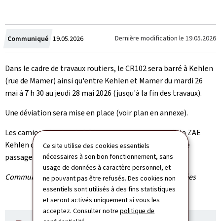
Crée
Dernière modification le
19.05.2026
Communiqué
19.05.2026
le
Dans le cadre de travaux routiers, le CR102 sera barré à Kehlen
(rue de Mamer) ainsi qu'entre Kehlen et Mamer du mardi 26
mai à 7 h 30 au jeudi 28 mai 2026 (jusqu'à la fin des travaux).
Une déviation sera mise en place (voir plan en annexe).
Les camions de plus de 3,5 tonnes ne provenance de la ZAE
Kehlen devront suivre la déviation via Olm et Mamer, le
Ce site utilise des cookies essentiels
passage via Kehlen étant interdit.
nécessaires à son bon fonctionnement, sans
usage de données à caractère personnel, et
Communiqué par l'Administration des ponts et chaussées
ne pouvant pas être refusés. Des cookies non
essentiels sont utilisés à des fins statistiques
et seront activés uniquement si vous les
acceptez. Consulter notre
politique de