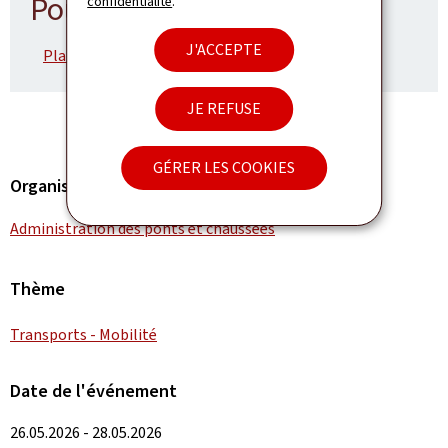
Pour en savoir plus
confidentialité
.
J'ACCEPTE
Plan de déviation (Pdf, 4,99 Mo)
JE REFUSE
GÉRER LES COOKIES
Organisation
Administration des ponts et chaussées
Thème
Transports - Mobilité
Date de l'événement
26.05.2026 - 28.05.2026