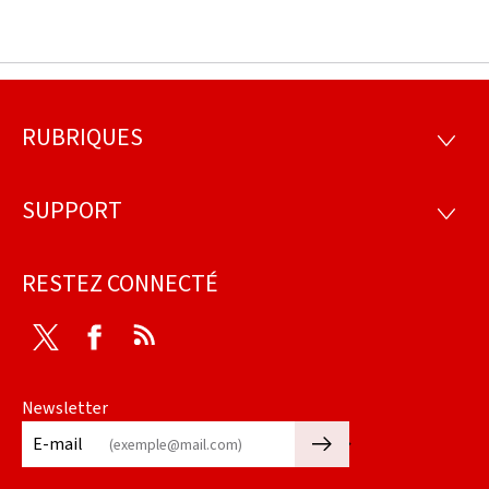
RUBRIQUES
Pied
RUBRI
de
SUPPORT
SUPP
page
RESTEZ CONNECTÉ
Twitter
Facebook
RSS
Newsletter
🡒
E-mail