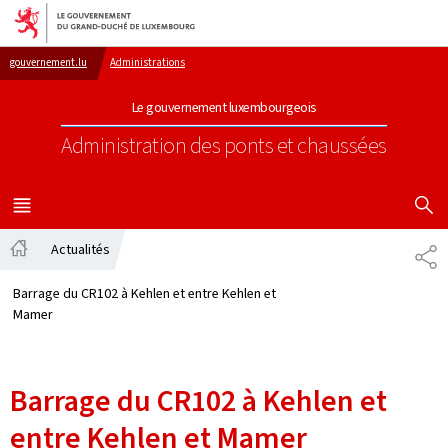
Aller au menu principal
Aller au contenu
gouvernement.lu
Administrations
Le gouvernement luxembourgeois
Administration des ponts et chaussées
AFFICHER
MENU
PRINCIPAL
Actualités
PA
Accueil
Barrage du CR102 à Kehlen et entre Kehlen et
Mamer
Barrage du CR102 à Kehlen et
entre Kehlen et Mamer