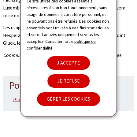
l'échangeur Hesperange de l'A3 en direction de
Ce site utilise des cookies essentiels
Luxembourg‑Ville sera fermée. Une déviation signalée sera
nécessaires à son bon fonctionnement, sans
usage de données à caractère personnel, et
mise en place.
ne pouvant pas être refusés. Des cookies non
Les usagères et usagers souhaitant rejoindre la sortie
essentiels sont utilisés à des fins statistiques
et seront activés uniquement si vous les
Hesperange depuis l'A3 seront déviés via l'A3, le rond‑point
acceptez. Consulter notre
politique de
Gluck, le boulevard de Kockelscheuer et le CR231.
confidentialité
.
Communiqué par l'Administration des ponts et chaussées
J'ACCEPTE
JE REFUSE
Pour en savoir plus
GÉRER LES COOKIES
Plan de déviation (Pdf, 2,30 Mo)