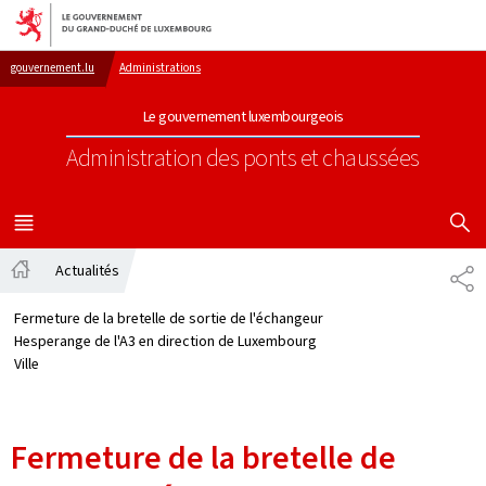
Aller au menu principal
Aller au contenu
gouvernement.lu
Administrations
Le gouvernement luxembourgeois
Administration des ponts et chaussées
AFFICHER
MENU
PRINCIPAL
Actualités
PA
Accueil
Fermeture de la bretelle de sortie de l'échangeur
Hesperange de l'A3 en direction de Luxembourg
Ville
Fermeture de la bretelle de