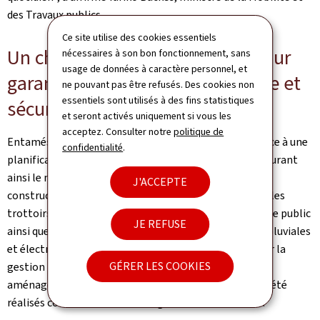
des Travaux publics.
Ce site utilise des cookies essentiels
Un chantier mené par étapes pour
nécessaires à son bon fonctionnement, sans
usage de données à caractère personnel, et
garantir une circulation continue et
ne pouvant pas être refusés. Des cookies non
essentiels sont utilisés à des fins statistiques
sécurisée
et seront activés uniquement si vous les
acceptez. Consulter notre
politique de
Entamés le 2 avril 2024, les travaux ont été menés grâce à une
confidentialité
.
planification précise et à une exécution par étapes assurant
ainsi le maintien de la circulation. Ils ont porté sur la
J'ACCEPTE
construction complète du nouveau giratoire, incluant les
trottoirs, les parkings, le renouvellement de l'éclairage public
JE REFUSE
ainsi que la modernisation des réseaux d'eaux mixtes, pluviales
et électriques. La station météorologique utilisée pour la
GÉRER LES COOKIES
gestion hivernale a également été déplacée. Les
aménagements cyclo‑piétons et les arrêts de bus ont été
réalisés conformément aux exigences d'accessibilité.