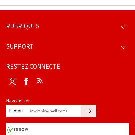
RUBRIQUES
Pied
RUBRI
de
SUPPORT
SUPP
page
RESTEZ CONNECTÉ
Twitter
Facebook
RSS
Newsletter
🡒
E-mail