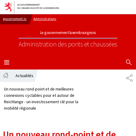
Aller au menu principal
Aller au contenu
gouvernement.lu
Administrations
Le gouvernement luxembourgeois
Administration des ponts et chaussées
AFFICHER
MENU
PRINCIPAL
Actualités
PA
Accueil
Un nouveau rond-point et de meilleures
connexions cyclables pour et autour de
Reichlange - un investissement clé pour la
mobilité régionale
Un nouveau rond-point et de