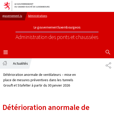
Aller au menu principal
Aller au contenu
gouvernement.lu
Administrations
Le gouvernement luxembourgeois
Administration des ponts et chaussées
AFFICHER
MENU
PRINCIPAL
Actualités
PA
Accueil
Détérioration anormale de ventilateurs – mise en
place de mesures préventives dans les tunnels
Grouft et Stafelter à partir du 30 janvier 2026
Détérioration anormale de