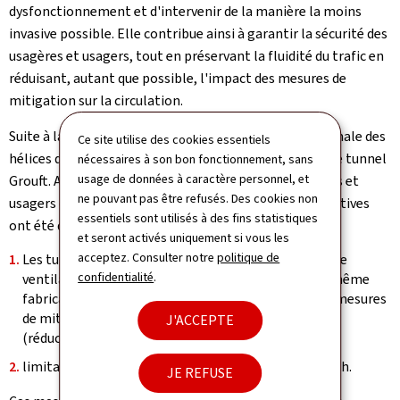
dysfonctionnement et d'intervenir de la manière la moins
invasive possible. Elle contribue ainsi à garantir la sécurité des
usagères et usagers, tout en préservant la fluidité du trafic en
réduisant, autant que possible, l'impact des mesures de
mitigation sur la circulation.
Suite à la dernière inspection, une détérioration anormale des
Ce site utilise des cookies essentiels
hélices de certains ventilateurs a été constatée dans le tunnel
nécessaires à son bon fonctionnement, sans
usage de données à caractère personnel, et
Grouft. Afin d'assurer la sécurité optimale des usagères et
ne pouvant pas être refusés. Des cookies non
usagers de la route, des mesures d'exploitation préventives
essentiels sont utilisés à des fins statistiques
ont été décidées sur base d'une analyse des risques.
et seront activés uniquement si vous les
acceptez. Consulter notre
politique de
Les tunnels de Grouft et de Stafelter étant équipés de
confidentialité
.
ventilateurs de même génération et provenant du même
fabricant, les deux ouvrages sont concernés par les mesures
de mitigation suivantes: fermeture de la voie rapide
J'ACCEPTE
(réduction d'une voie),
limitation de la vitesse maximale autorisée à 70 km/h.
JE REFUSE