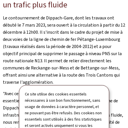
un trafic plus fluide
Le contournement de Dippach-Gare, dont les travaux ont
débuté le 7 mars 2023, sera ouvert à la circulation à partir du 12
décembre à 12h00. Il s'inscrit dans le cadre du projet de mise à
deux voies de la ligne de chemin de fer Pétange-Luxembourg
(travaux réalisés dans la période de 2004-2012) et a pour
objectif principal de supprimer le passage à niveau PN5 sur la
route nationale N13. Il permet de relier directement les
communes de Reckange-sur-Mess et de Bettange-sur-Mess,
offrant ainsi une alternative à la route des Trois Cantons qui
traverse l'agglomération.
"Avec ce contournement, nous franchissons une étape
Ce site utilise des cookies essentiels
essentielle pour améliorer la mobilité dans la commune de
nécessaires à son bon fonctionnement, sans
usage de données à caractère personnel, et
Dippach et ses environs. Aujourd'hui, grâce à cette
ne pouvant pas être refusés. Des cookies non
infrastructure moderne, nous souhaitons un trafic plus fluide,
essentiels sont utilisés à des fins statistiques
nous renforçons la sécurité et nous améliorons la qualité de
et seront activés uniquement si vous les