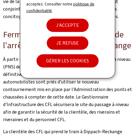
vie de la population locale. Il illustre notre engagement
acceptez. Consulter notre
politique de
conjoint pour des solutions concrètes, au service de nos
confidentialité
.
concitoyennes et concitoyens", a souligné Yuriko Backes.
J'ACCEPTE
Fermeture du passage à niveau de
l'arrêt ferroviaire Dippach-Reckange
JE REFUSE
À partir du mardi 16 décembre 2025 à 8h00, le passage à niveau
GÉRER LES COOKIES
(PN5) de l'arrêt ferroviaire Dippach-Reckange sera
définitivement fermé à la circulation routière. Les
automobilistes sont priés d'utiliser le nouveau
contournement mis en place par l'Administration des ponts et
chaussées à compter de cette date. Le Gestionnaire
d'Infrastructure des CFL sécurisera le site du passage à niveau
afin de garantir la sécurité de la clientèle, des riverains et
riveraines et du personnel CFL.
La clientèle des CFL qui prend le train à Dippach-Reckange