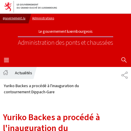
Aller au menu principal
Aller au contenu
gouvernement.lu
Administrations
Le gouvernement luxembourgeois
Administration des ponts et chaussées
AFFICHER
MENU
PRINCIPAL
Actualités
PA
Accueil
Yuriko Backes a procédé à l'inauguration du
contournement Dippach-Gare
Yuriko Backes a procédé à
l'inauguration du