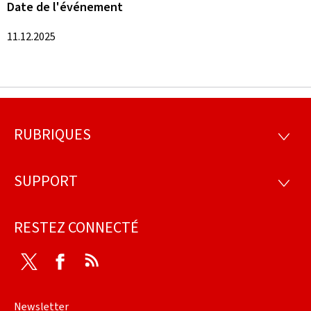
Date de l'événement
11.12.2025
RUBRIQUES
Pied
RUBRI
de
SUPPORT
SUPP
page
RESTEZ CONNECTÉ
Twitter
Facebook
RSS
Newsletter