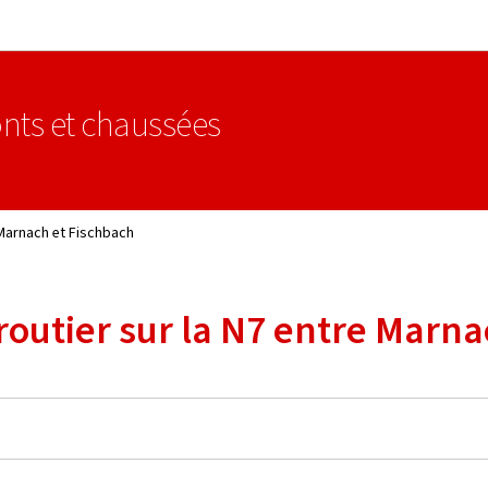
Aller au menu principal
Aller au contenu
nts et chaussées
 Marnach et Fischbach
outier sur la N7 entre Marna