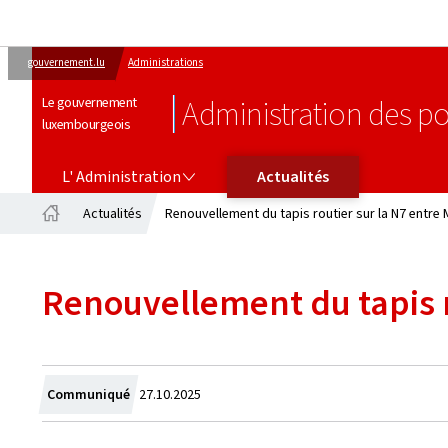
gouvernement.lu
Administrations
Le gouvernement
Administration des po
luxembourgeois
L' ADMINISTRATION
L' Administration
Actualités
Actualités
Renouvellement du tapis routier sur la N7 entre
Accueil
Renouvellement du tapis r
Crée
Communiqué
27.10.2025
le