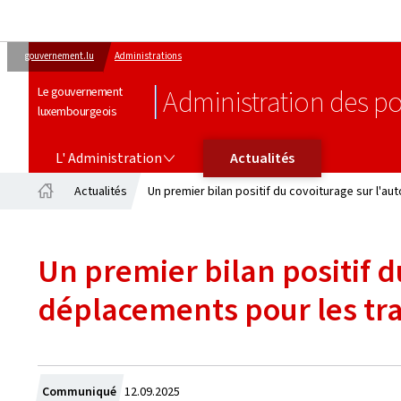
gouvernement.lu
Administrations
Le gouvernement
Administration des po
luxembourgeois
L' ADMINISTRATION
L' Administration
Actualités
Actualités
Un premier bilan positif du covoiturage sur l'a
Accueil
Un premier bilan positif d
déplacements pour les tra
Crée
Communiqué
12.09.2025