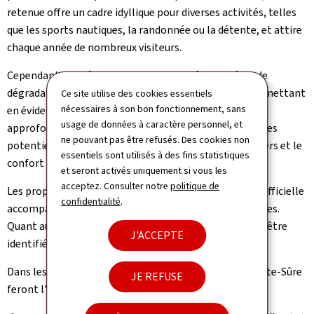
retenue offre un cadre idyllique pour diverses activités, telles
que les sports nautiques, la randonnée ou la détente, et attire
chaque année de nombreux visiteurs.
Cependant, la présence de bateaux de pêche en état de
dégradation avancée a suscité des plaintes légitimes, mettant
Ce site utilise des cookies essentiels
nécessaires à son bon fonctionnement, sans
en évidence l'urgence d'une opération de nettoyage
usage de données à caractère personnel, et
approfondie. Ces embarcations représentent des risques
ne pouvant pas être refusés. Des cookies non
potentiels pour l'environnement, la sécurité des usagers et le
essentiels sont utilisés à des fins statistiques
confort des visiteurs.
et seront activés uniquement si vous les
acceptez. Consulter notre
politique de
Les propriétaires identifiés ont reçu une notification officielle
confidentialité
.
accompagnée d'informations sur les solutions possibles.
Quant aux bateaux dont les propriétaires n'ont pas pu être
J'ACCEPTE
identifiés, leur récupération a été décidée.
Dans les années à venir, d'autres zones du lac de la Haute-Sûre
JE REFUSE
feront l'objet d'initiatives similaires.