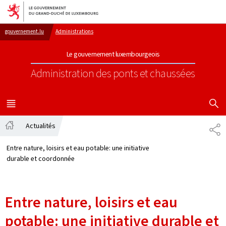
Aller au menu principal
Aller au contenu
gouvernement.lu
Administrations
Le gouvernement luxembourgeois
Administration des ponts et chaussées
AFFICHER
MENU
PRINCIPAL
Actualités
PA
Accueil
Entre nature, loisirs et eau potable: une initiative
durable et coordonnée
Entre nature, loisirs et eau
potable: une initiative durable et