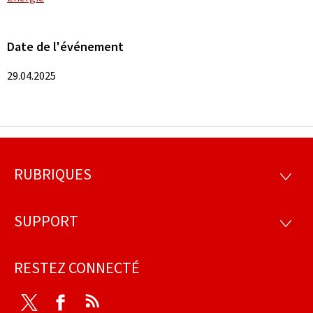
Date de l'événement
29.04.2025
RUBRIQUES
Pied
RUBRI
de
SUPPORT
SUPP
page
RESTEZ CONNECTÉ
Twitter
Facebook
RSS