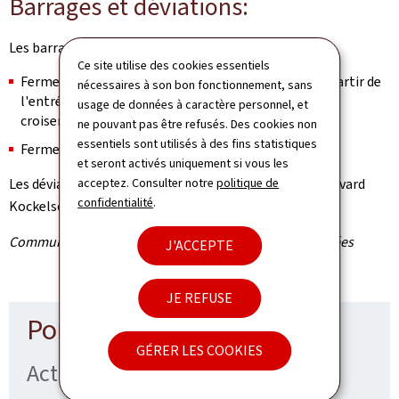
Barrages et déviations:
Les barrages suivants seront mis en place:
Ce site utilise des cookies essentiels
Fermeture dans les deux sens de la rue des Scillas à partir de
nécessaires à son bon fonctionnement, sans
l'entrée Cactus Hobbi et de la rue
Rangwee
jusqu'au
usage de données à caractère personnel, et
croisement boulevard de Kyiv/rue du 9 Mai 1944
ne pouvant pas être refusés. Des cookies non
essentiels sont utilisés à des fins statistiques
Fermeture des tunnels
Rangwee
et seront activés uniquement si vous les
Les déviations passeront par la rue Raiffeisen, le boulevard
acceptez. Consulter notre
politique de
confidentialité
.
Kockelscheuer et le Pont Buchler.
Communiqué par l'Administration des ponts et chaussées
J'ACCEPTE
JE REFUSE
Pour en savoir plus
GÉRER LES COOKIES
Actualités