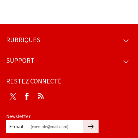
RUBRIQUES
Pied
RUBRI
de
SUPPORT
SUPP
page
RESTEZ CONNECTÉ
Twitter
Facebook
RSS
Newsletter
🡒
E-mail