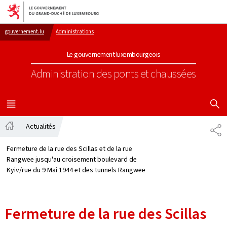
Aller au menu principal
Aller au contenu
gouvernement.lu
Administrations
Le gouvernement luxembourgeois
Administration des ponts et chaussées
AFFICHER
MENU
PRINCIPAL
Actualités
PA
Accueil
Fermeture de la rue des Scillas et de la rue
Rangwee jusqu'au croisement boulevard de
Kyiv/rue du 9 Mai 1944 et des tunnels Rangwee
Fermeture de la rue des Scillas