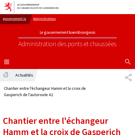
Aller au menu principal
Aller au contenu
gouvernement.lu
Administrations
Le gouvernement luxembourgeois
Administration des ponts et chaussées
AFFICHER
MENU
PRINCIPAL
Actualités
PA
Accueil
Chantier entre l'échangeur Hamm et la croix de
Gasperich de l'autoroute A1
Chantier entre l'échangeur
Hamm et la croix de Gasperich