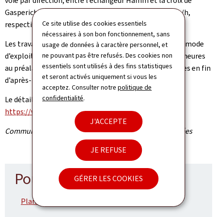
voie par direction, entre l’échangeur Hamm et la croix de
Gasperich et la vitesse maximale sera limitée à 70 km/h,
Ce site utilise des cookies essentiels
respectivement 50 km/h en tunnel.
nécessaires à son bon fonctionnement, sans
Les travaux préparatifs nécessaires au changement du mode
usage de données à caractère personnel, et
d’exploitation de l’autoroute étant exécutés quelques heures
ne pouvant pas être refusés. Des cookies non
essentiels sont utilisés à des fins statistiques
au préalable, des perturbations du trafic sont attendues en fin
et seront activés uniquement si vous les
d’après-midi.
acceptez. Consulter notre
politique de
confidentialité
.
Le détail des fermetures peut être consulté sur le site
https://www.cita.lu/fr/chantiers.html
J'ACCEPTE
Communiqué par l'Administration des ponts et chaussées
JE REFUSE
Pour en savoir plus
GÉRER LES COOKIES
Plan de déviation (Pdf, 2,34 Mo)