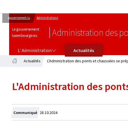
gouvernement.lu
Administrations
Le gouvernement
Administration des po
luxembourgeois
L' ADMINISTRATION
L' Administration
Actualités
Actualités
L'Administration des ponts et chaussées se prép
Accueil
L'Administration des pont
Crée
Communiqué
28.10.2024
le