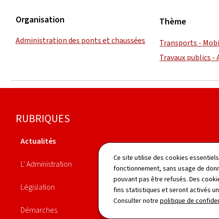
Organisation
Thème
Administration des ponts et chaussées
Transports - Mobi
Travaux publics -
Pied
RUBRIQUES
de
Actualités
page
Organigramme
Ce site utilise des cookies essentie
L' Administration
fonctionnement, sans usage de donné
Identifiant unique Peppol
pouvant pas être refusés. Des cookie
Législation
fins statistiques et seront activés u
Personnel
Consulter notre
politique de confiden
Démarches