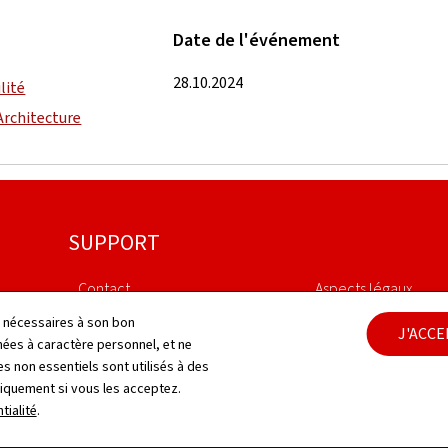
Date de l'événement
28.10.2024
lité
 Architecture
SUPPORT
Contact
Aspects légaux
ls nécessaires à son bon
J'ACC
Plan du site
Déclaration d'access
es à caractère personnel, et ne
s non essentiels sont utilisés à des
À propos du site
Gestion des cookies
niquement si vous les acceptez.
tialité
.