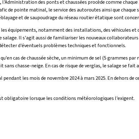
5, l'Administration des ponts et chaussées procède comme chaque an
fic de pointe matinal, le service des autoroutes ainsi que chaque s
blayage et de saupoudrage du réseau routier étatique sont concern
us les équipements, notamment des installations, des véhicules et 
salage. Il s'agit aussi de familiariser les nouveaux collaborateu
détecter d'éventuels problèmes techniques et fonctionnels.
 qu'en cas de chaussée sèche, un minimum de sel (5 grammes par m
 sans chasse-neige. En cas de risque de verglas, le salage se fait
l pendant les mois de novembre 2024 à mars 2025. En dehors de cet
r est obligatoire lorsque les conditions météorologiques l'exigent.