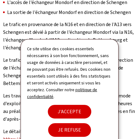
L'accès de l'échangeur Mondorf en direction de Schengen
La sortie de l'échangeur Mondorf en direction de Schengen
Le trafic en provenance de la N16 et en direction de l'A13 vers
Schengen est dévié à partir de l'échangeur Mondorf via la N16,
l'échangeur Mondorf, l'A13 en direction de Bettembourg et
l'échangeur Altwies.
Ce site utilise des cookies essentiels
nécessaires à son bon fonctionnement, sans
Le trafic en provenance de l'A13 vers Schengen et en direction
usage de données à caractère personnel, et
de l'échangeur Mondorf est dévié via l'A13 en direction de
ne pouvant pas être refusés. Des cookies non
Schengen, l'échangeur Schengen, l'A13 en direction de
essentiels sont utilisés à des fins statistiques
Bettembourg et l'échangeur Mondorf.
et seront activés uniquement si vous les
acceptez. Consulter notre
politique de
Les travaux préparatifs nécessaires au changement du mode
confidentialité
.
d'exploitation de l'autoroute étant exécutés quelques heures
au préalable, des perturbations du trafic sont attendues en fin
J'ACCEPTE
d'après-midi.
JE REFUSE
Le détail des fermetures peut être consulté sur le site