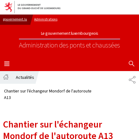
Aller au menu principal
Aller au contenu
gouvernement.lu
Administrations
Le gouvernement luxembourgeois
Administration des ponts et chaussées
AFFICHER
MENU
PRINCIPAL
Actualités
PA
Accueil
Chantier sur l'échangeur Mondorf de l'autoroute
A13
Chantier sur l'échangeur
Mondorf de l'autoroute A13