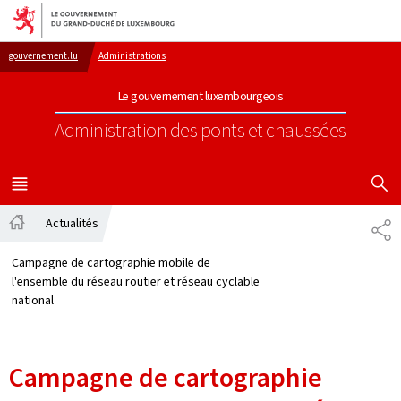
Aller au menu principal
Aller au contenu
gouvernement.lu
Administrations
Le gouvernement luxembourgeois
Administration des ponts et chaussées
AFFICHER
MENU
PRINCIPAL
Actualités
PA
Accueil
Campagne de cartographie mobile de
l'ensemble du réseau routier et réseau cyclable
national
Campagne de cartographie