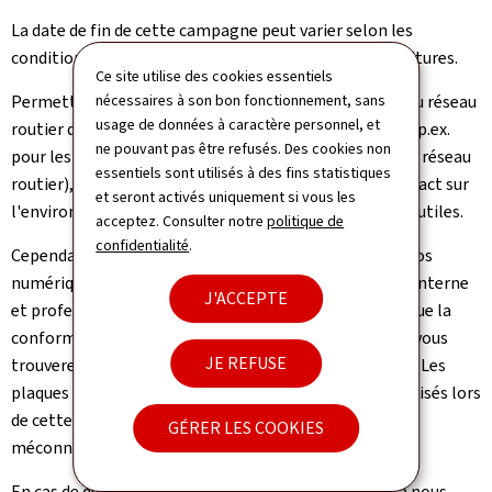
La date de fin de cette campagne peut varier selon les
conditions météorologiques et la disponibilité des voitures.
Ce site utilise des cookies essentiels
nécessaires à son bon fonctionnement, sans
Permettant à documenter l'état des infrastructures du réseau
usage de données à caractère personnel, et
routier du pays et à simplifier les processus de travail (p.ex.
ne pouvant pas être refusés. Des cookies non
pour les interventions d'entretien et d'exploitation du réseau
essentiels sont utilisés à des fins statistiques
routier), ces prises de vues servent aussi à réduire l'impact sur
et seront activés uniquement si vous les
l'environnement, tout en évitant des déplacements inutiles.
acceptez. Consulter notre
politique de
confidentialité
.
Cependant, il est important de souligner que ces photos
numériques seront exclusivement destinées à l'usage interne
J'ACCEPTE
et professionnel des différentes entités étatiques et que la
conformité à la protection des données est garantie (vous
JE REFUSE
trouverez une publication de Cyclomedia à ce sujet
ici
). Les
plaques d'immatriculation, ainsi que les visages numérisés lors
de cette campagne, seront floutés et donc rendus
GÉRER LES COOKIES
méconnaissables.
En cas de questions supplémentaires, n'hésitez pas à nous