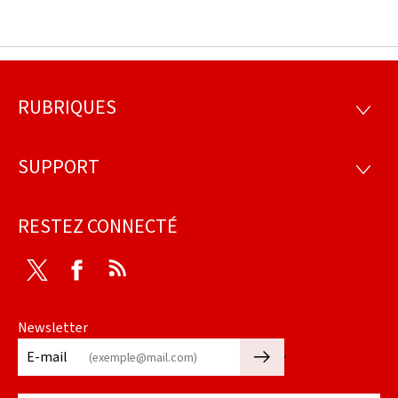
RUBRIQUES
Pied
RUBRI
de
SUPPORT
SUPP
page
RESTEZ CONNECTÉ
Twitter
Facebook
RSS
Newsletter
🡒
E-mail